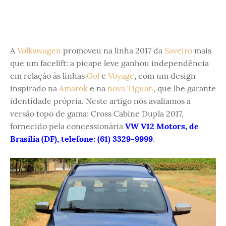
A
Volkswagen
promoveu na linha 2017 da
Saveiro
mais
que um facelift: a picape leve ganhou independência
em relação às linhas
Gol
e
Voyage
, com um design
inspirado na
Amarok
e na
nova Tiguan
, que lhe garante
identidade própria. Neste artigo nós avaliamos a
versão topo de gama: Cross Cabine Dupla 2017,
fornecido pela concessionária
VW V12 Motors, de
Brasília (DF), telefone: (61) 3329-9999
.