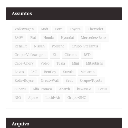
Assuntos
Volkswagen
Audi
Ford
Toyota
Chevrolet
BMW
Fiat
Honda
Hyundai
Mercedes-Benz
Renault
Nissan
Porsche
Grupo-Stellantis
Grupo-Volkswagen
Kia
Citroen
BYD
Caoa-Chery
Volvo
Tesla
Mini
Mitsubishi
Lexus
JAC
Bentley
Suzuki
McLaren
Rolls-Royce
Great-Wall
Seat
Grupo-Toyota
Subaru
Alfa-Romeo
Abarth
kawasaki
Lotus
NIO
Alpine
Lucid-Air
Grupo-SHC
Arquivo