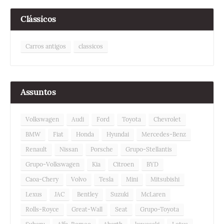
Clássicos
Carros antigos
classicos
Assuntos
Volkswagen
Audi
Ford
Toyota
Chevrolet
BMW
Fiat
Honda
Hyundai
Mercedes-Benz
Renault
Nissan
Porsche
Grupo-Stellantis
Grupo-Volkswagen
Kia
Citroen
BYD
Caoa-Chery
Volvo
Tesla
Mini
Mitsubishi
Lexus
JAC
Bentley
Suzuki
McLaren
Rolls-Royce
Great-Wall
Seat
Grupo-Toyota