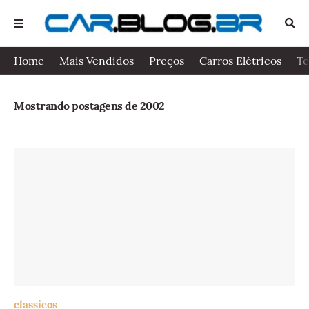
Home
Mais Vendidos
Preços
Carros Elétricos
Te
Mostrando postagens de 2002
classicos