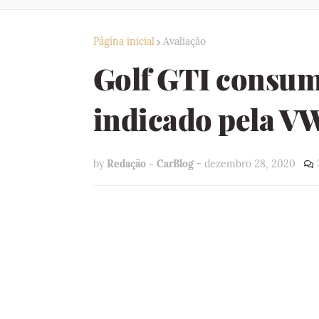
Página inicial
Avaliação
Golf GTI consum
indicado pela V
by
Redação - CarBlog
-
dezembro 28, 2020