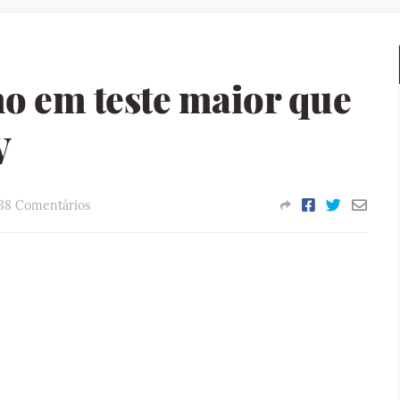
o em teste maior que
W
38 Comentários