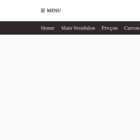
MENU
Home
Mais Vendidos
Preços
Carros