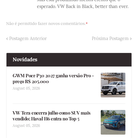
esperado. VW Back in Black, better than ever.
Não é permitido fazer novos comentários.
Postagem Anterior
Próxima Postagem
Novidades
GWM Poer P30 2027 ganha versão Pro -
preço R$ 205.000
August 05, 2026
VW Tera encerra julho como SUV mais
vendido; Haval H6 entra no Top 5
August 05, 2026