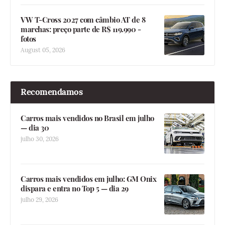
VW T-Cross 2027 com câmbio AT de 8
marchas: preço parte de R$ 119.990 -
fotos
August 05, 2026
Recomendamos
Carros mais vendidos no Brasil em julho
— dia 30
julho 30, 2026
Carros mais vendidos em julho: GM Onix
dispara e entra no Top 5 — dia 29
julho 29, 2026