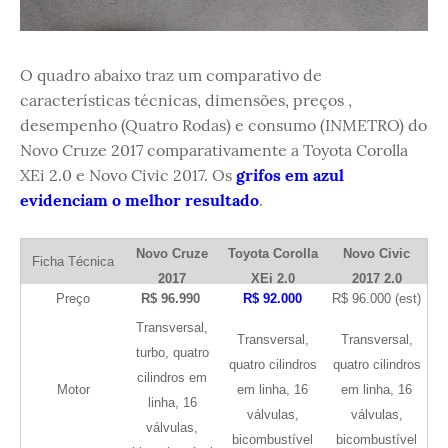
O quadro abaixo traz um comparativo de
características técnicas, dimensões, preços ,
desempenho (Quatro Rodas) e consumo (INMETRO) do
Novo Cruze 2017 comparativamente a Toyota Corolla
XEi 2.0 e Novo Civic 2017. Os
grifos em azul
evidenciam o melhor resultado
.
Novo Cruze
Toyota Corolla
Novo Civic
Ficha Técnica
2017
XEi 2.0
2017 2.0
Preço
R$ 96.990
R$ 92.000
R$ 96.000 (est)
Transversal,
Transversal,
Transversal,
turbo, quatro
quatro cilindros
quatro cilindros
cilindros em
Motor
em linha, 16
em linha, 16
linha, 16
válvulas,
válvulas,
válvulas,
bicombustível
bicombustível