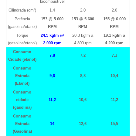
bicombustível
Cilindrada (cm³)
1,4
2.0
2.0
Potência
153 @ 5.600
153 @ 5.600
155 @ 6.000
(gasolina/etanol)
RPM
RPM
RPM
Torque
24,5 kgfm @
20,3 kgfm a
19,1 kgfm a
(gasolina/etanol)
2.000 rpm
4.800 rpm
4.200 rpm
Consumo
7,8
7,2
7,3
Cidade (etanol)
Consumo
Estrada
9,6
8,8
10,4
(Etanol)
Consumo
cidade
11,2
10,6
11,2
(gasolina)
Consumo
Estrada
14
12,6
15,5
(Gasolina)