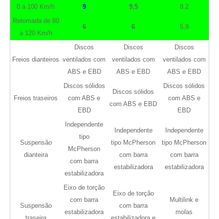
0 a 100 Km/h
9
9,5
8,2
Retomada de 80
6
6
5,9
a 120 Km/h
Discos
Discos
Discos
Freios dianteiros
ventilados com
ventilados com
ventilados com
ABS e EBD
ABS e EBD
ABS e EBD
Discos sólidos
Discos sólidos
Discos sólidos
Freios traseiros
com ABS e
com ABS e
com ABS e EBD
EBD
EBD
Independente
Independente
Independente
tipo
Suspensão
tipo McPherson
tipo McPherson
McPherson
dianteira
com barra
com barra
com barra
estabilizadora
estabilizadora
estabilizadora
Eixo de torção
Eixo de torção
com barra
Multilink e
Suspensão
com barra
estabilizadora
molas
traseira
estabilizadora e