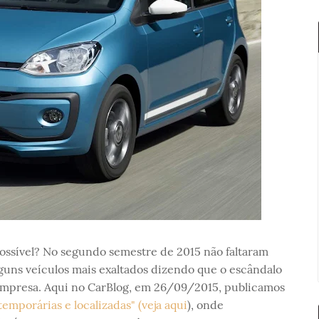
ossível? No segundo semestre de 2015 não faltaram
lguns veículos mais exaltados dizendo que o escândalo
 empresa. Aqui no CarBlog, em 26/09/2015, publicamos
mporárias e localizadas" (veja aqui
), onde