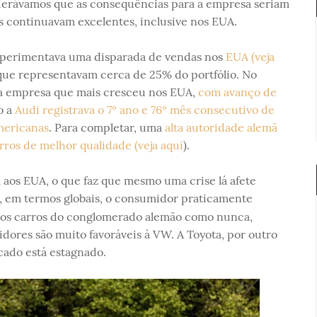
derávamos que as consequências para a empresa seriam
s continuavam excelentes, inclusive nos EUA.
 experimentava uma disparada de vendas nos
EUA (veja
que representavam cerca de 25% do portfólio. No
i a empresa que mais cresceu nos EUA,
com avanço de
o a
Audi registrava o 7º ano e 76º mês consecutivo de
mericanas
. Para completar, uma
alta autoridade alemã
os de melhor qualidade (veja aqui
).
 aos EUA, o que faz que mesmo uma crise lá afete
 em termos globais, o consumidor praticamente
 os carros do conglomerado alemão como nunca,
ores são muito favoráveis à VW. A Toyota, por outro
ado está estagnado.