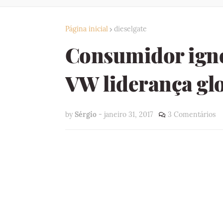
Página inicial
dieselgate
Consumidor ignor
VW liderança gl
by
Sérgio
-
janeiro 31, 2017
3 Comentários