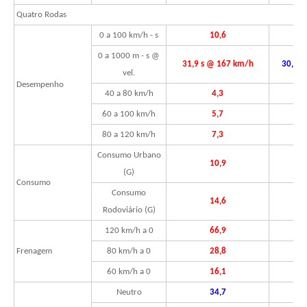
Quatro Rodas
0 a 100 km/h - s
10,6
0 a 1000 m - s @
31,9 s @ 167 km/h
30,7 s
vel.
Desempenho
40 a 80 km/h
4,3
60 a 100 km/h
5,7
80 a 120 km/h
7,3
Consumo Urbano
10,9
(G)
Consumo
Consumo
14,6
Rodoviário (G)
120 km/h a 0
66,9
Frenagem
80 km/h a 0
28,8
60 km/h a 0
16,1
Neutro
34,7