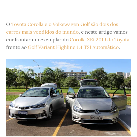
O
Toyota Corolla e o Volkswagen Golf são dois dos
carros mais vendidos do mundo
, e neste artigo vamos
confrontar um exemplar do
Corolla XEi 2019 do Toyota
,
frente ao
Golf Variant Highline 1.4 TSI Automático
.