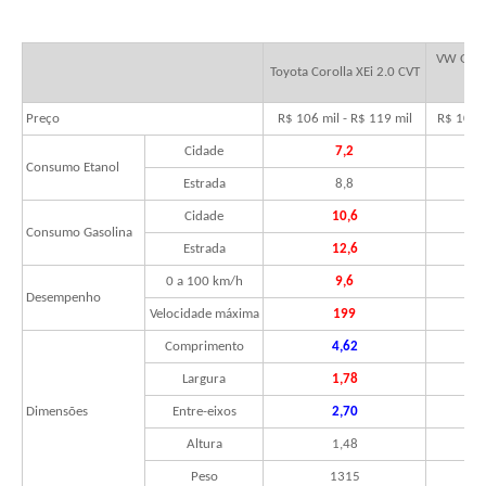
VW Golf 
Toyota Corolla XEi 2.0 CVT
Preço
R$ 106 mil - R$ 119 mil
R$ 103 m
Cidade
7,2
Consumo Etanol
Estrada
8,8
Cidade
10,6
Consumo Gasolina
Estrada
12,6
0 a 100 km/h
9,6
Desempenho
Velocidade máxima
199
Comprimento
4,62
Largura
1,78
Dimensões
Entre-eixos
2,70
Altura
1,48
Peso
1315