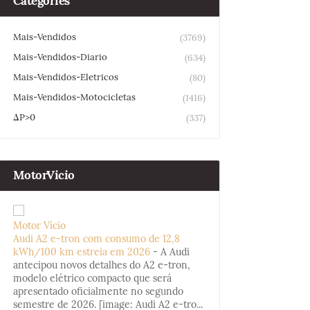
Categories
Mais-Vendidos
(3769)
Mais-Vendidos-Diario
(634)
Mais-Vendidos-Eletricos
(80)
Mais-Vendidos-Motocicletas
(1416)
ΔP>0
(337)
MotorVicio
Motor Vício
Audi A2 e-tron com consumo de 12,8
kWh/100 km estreia em 2026
-
A Audi
antecipou novos detalhes do A2 e-tron,
modelo elétrico compacto que será
apresentado oficialmente no segundo
semestre de 2026. [image: Audi A2 e-tro...