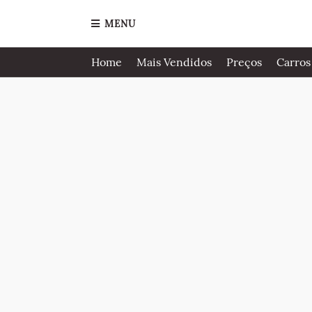
MENU
Home
Mais Vendidos
Preços
Carros