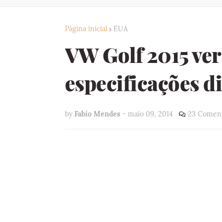
Página inicial
EUA
VW Golf 2015 ver
especificações d
by
Fabio Mendes
-
maio 09, 2014
23 Coment