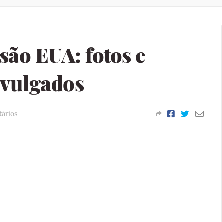
são EUA: fotos e
ivulgados
ários