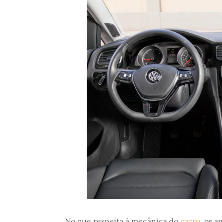
No que respeita à mecânica do
carro
, os a