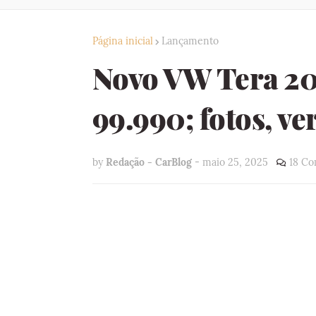
Página inicial
Lançamento
Novo VW Tera 20
99.990; fotos, ve
by
Redação - CarBlog
-
maio 25, 2025
18 Co