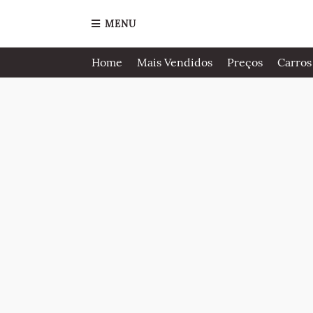
MENU
Home
Mais Vendidos
Preços
Carros