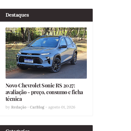
Destaques
Novo Chevrolet Sonic RS 2027:
avaliação - preço, consumo e ficha
técnica
by
Redação - CarBlog
-
agosto 01, 2026