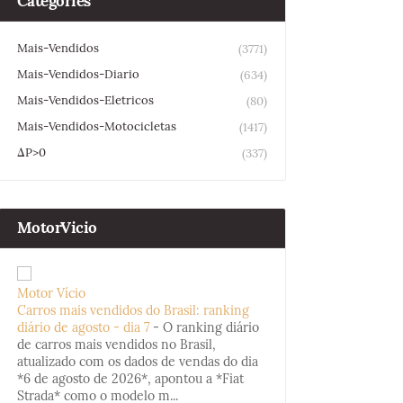
Categories
Mais-Vendidos
(3771)
Mais-Vendidos-Diario
(634)
Mais-Vendidos-Eletricos
(80)
Mais-Vendidos-Motocicletas
(1417)
ΔP>0
(337)
MotorVicio
Motor Vício
Carros mais vendidos do Brasil: ranking
diário de agosto - dia 7
-
O ranking diário
de carros mais vendidos no Brasil,
atualizado com os dados de vendas do dia
*6 de agosto de 2026*, apontou a *Fiat
Strada* como o modelo m...