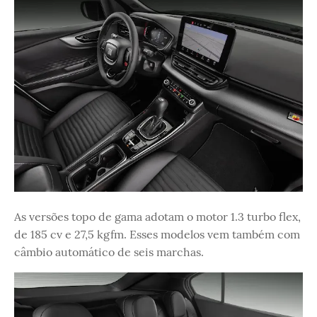
As versões topo de gama adotam o motor 1.3 turbo flex,
de 185 cv e 27,5 kgfm. Esses modelos vem também com
câmbio automático de seis marchas.