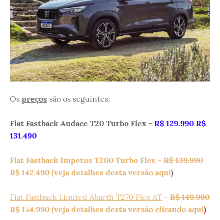
Os
preços
são os seguintes:
Fiat Fastback Audace T20 Turbo Flex
-
R$ 129.990
R$
131.490
Fiat Fastback Impetus T200 Turbo Flex
-
R$ 139.990
R$ 142.490 (veja detalhes desta versão aqui
)
Fiat Fastback Limited Abarth T270 Flex AT
-
R$ 149.990
R$ 154.990 (veja detalhes desta versão clicando aqui
)