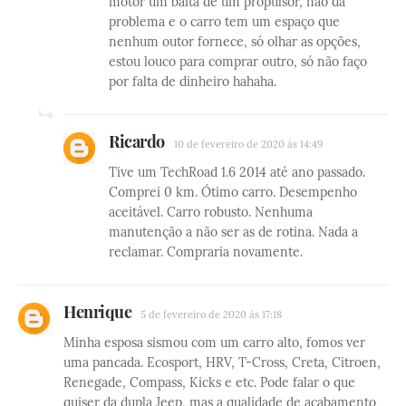
motor um baita de um propulsor, não dá
problema e o carro tem um espaço que
nenhum outor fornece, só olhar as opções,
estou louco para comprar outro, só não faço
por falta de dinheiro hahaha.
Ricardo
10 de fevereiro de 2020 às 14:49
Tive um TechRoad 1.6 2014 até ano passado.
Comprei 0 km. Ótimo carro. Desempenho
aceitável. Carro robusto. Nenhuma
manutenção a não ser as de rotina. Nada a
reclamar. Compraria novamente.
Henrique
5 de fevereiro de 2020 às 17:18
Minha esposa sismou com um carro alto, fomos ver
uma pancada. Ecosport, HRV, T-Cross, Creta, Citroen,
Renegade, Compass, Kicks e etc. Pode falar o que
quiser da dupla Jeep, mas a qualidade de acabamento