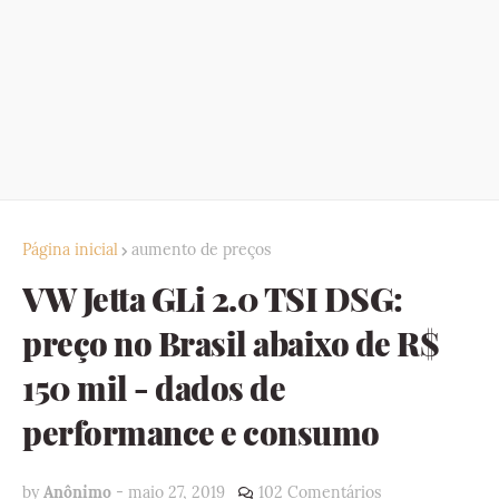
Página inicial
aumento de preços
VW Jetta GLi 2.0 TSI DSG:
preço no Brasil abaixo de R$
150 mil - dados de
performance e consumo
by
Anônimo
-
maio 27, 2019
102 Comentários