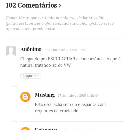
102 Comentários
Comentários que contenham palavras de baixo calão
(palavrões),conteúdo ofensivo, racista ou homofóbico serão
apagados sem prévio aviso.
Anônimo
27 de maio de 2019 às 08:25
Chegando pra ESCULACHAR a concorrência, o que é
natural tratando-se de VW.
Responder
Mustang
27 de maio de 2019 às 11:40
Este esculacha sem dó e espanca com
requintes de crueldade!
Unknown