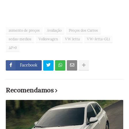
aumento de preços
Avaliação
Preços dos Carros
sedas-medios
Volkswagen
VW Jetta
VW-Jetta-GLi
ΔP>0
Facebook
Recomendamos