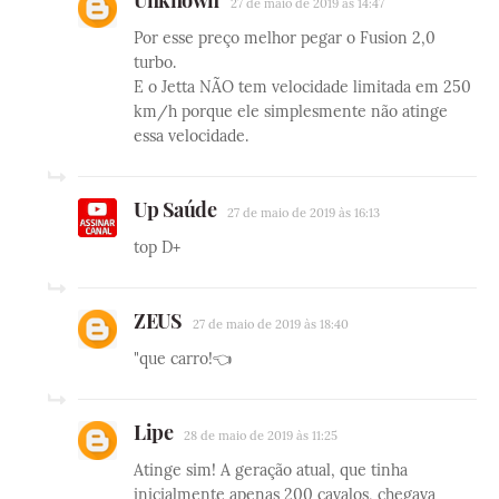
27 de maio de 2019 às 14:47
Por esse preço melhor pegar o Fusion 2,0
turbo.
E o Jetta NÃO tem velocidade limitada em 250
km/h porque ele simplesmente não atinge
essa velocidade.
Up Saúde
27 de maio de 2019 às 16:13
top D+
ZEUS
27 de maio de 2019 às 18:40
"que carro!👈
Lipe
28 de maio de 2019 às 11:25
Atinge sim! A geração atual, que tinha
inicialmente apenas 200 cavalos, chegava