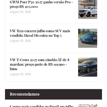
GWM Poer P30 2027 ganha versão Pro -
preço R$ 205.000
August 05, 2026
VW Tera encerra julho como SUV mais
vendido; Haval H6 entra no Top 5
August 05, 2026
VW T-Cross 2027 com câmbio AT de 8
marchas: preço parte de R$ 119.990 -
fotos
August 05, 2026
Recomendamos
Carros mais vendidos no Brasil em julho