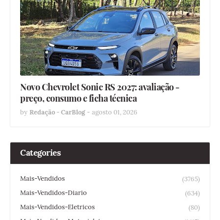
Novo Chevrolet Sonic RS 2027: avaliação -
preço, consumo e ficha técnica
by
Redação - CarBlog
-
agosto 01, 2026
Categories
Mais-Vendidos
(3765)
Mais-Vendidos-Diario
(634)
Mais-Vendidos-Eletricos
(80)