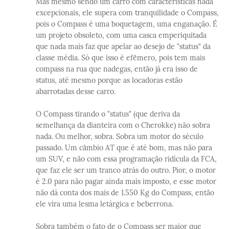
Mas mesmo sendo um carro com características nada
excepcionais, ele supera com tranquilidade o Compass,
pois o Compass é uma boquetagem, uma enganação. É
um projeto obsoleto, com uma casca emperiquitada
que nada mais faz que apelar ao desejo de "status" da
classe média. Só que isso é efêmero, pois tem mais
compass na rua que nadegas, então já era isso de
status, até mesmo porque as locadoras estão
abarrotadas desse carro.
O Compass tirando o "status" (que deriva da
semelhança da dianteira com o Cherokke) não sobra
nada. Ou melhor, sobra. Sobra um motor do século
passado. Um câmbio AT que é até bom, mas não para
um SUV, e não com essa programação ridícula da FCA,
que faz ele ser um tranco atrás do outro. Pior, o motor
é 2.0 para não pagar ainda mais imposto, e esse motor
não dá conta dos mais de 1.550 Kg do Compass, então
ele vira uma lesma letárgica e beberrona.
Sobra também o fato de o Compass ser maior que