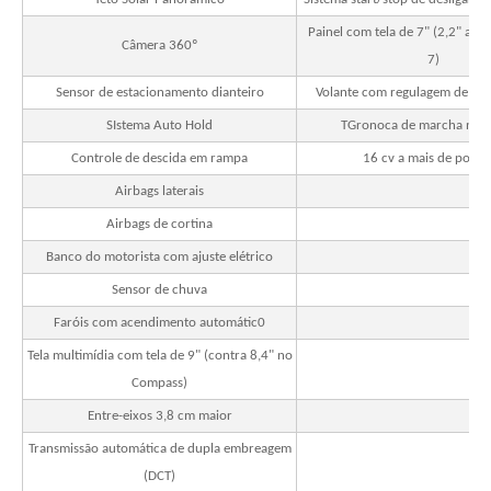
Painel com tela de 7" (2,2" a ma
Câmera 360º
7)
Sensor de estacionamento dianteiro
Volante com regulagem de pr
SIstema Auto Hold
TGronoca de marcha no v
Controle de descida em rampa
16 cv a mais de potên
Airbags laterais
Airbags de cortina
Banco do motorista com ajuste elétrico
Sensor de chuva
Faróis com acendimento automátic0
Tela multimídia com tela de 9" (contra 8,4" no
Compass)
Entre-eixos 3,8 cm maior
Transmissão automática de dupla embreagem
(DCT)