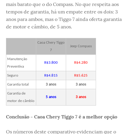
mais barato que o do Compass. No que respeita aos
tempos de garantia, há um empate entre os dois: 3
anos para ambos, mas o Tiggo 7 ainda oferta garantia
de motor e câmbio, de 5 anos.
Caoa Chery Tiggo
Jeep Compass
7
Manutenção
R$3.800
R$4.280
Preventiva
Seguro
R$4.815
R$5.625
Garantia total
3 anos
3 anos
Garantia de
5 anos
3 anos
motor de câmbio
Conclusão - Caoa Chery Tiggo 7 é a melhor opção
Os números deste comparativo evidenciam que o