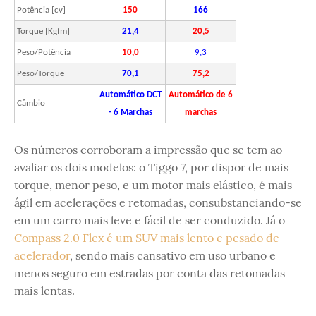
Potência [cv]
150
166
Torque [Kgfm]
21,4
20,5
Peso/Potência
10,0
9,3
Peso/Torque
70,1
75,2
Automático DCT
Automático de 6
Câmbio
- 6 Marchas
marchas
Os números corroboram a impressão que se tem ao
avaliar os dois modelos: o Tiggo 7, por dispor de mais
torque, menor peso, e um motor mais elástico, é mais
ágil em acelerações e retomadas, consubstanciando-se
em um carro mais leve e fácil de ser conduzido. Já o
Compass 2.0 Flex é um SUV mais lento e pesado de
acelerador
, sendo mais cansativo em uso urbano e
menos seguro em estradas por conta das retomadas
mais lentas.