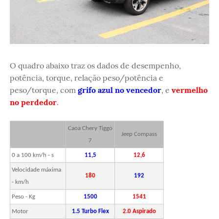
O quadro abaixo traz os dados de desempenho,
potência, torque, relação peso/potência e
peso/torque, com
grifo azul no vencedor
, e
vermelho
no perdedor
.
Caoa Chery Tiggo
Jeep Compass
7
0 a 100 km/h - s
11,5
12,6
Velocidade máxima
180
192
- km/h
Peso - Kg
1500
1541
Motor
1.5 Turbo Flex
2.0 Aspirado