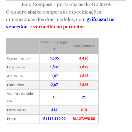
Jeep Compass - porta-malas de 410 litros
O quadro abaixo compara as especificações
dimensionais dos dois modelos, com
grifo azul no
vencedor
, e
vermelho no perdedor
.
Caoa Chery Tiggo
Jeep Compass
7
Comprimento - m
4,505
4,416
Largura - m
1,837
1,819
Altura - m
1,67
1,638
Entre-eixos
2,67
2,636
Vão livre do Solo -
15
21
cm
Porta-malas -L
414
410
Preço
R$116.990,00
R$127.990,00