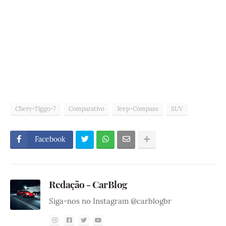
Chery-Tiggo-7
Comparativo
Jeep-Compass
SUV
Facebook
Redação - CarBlog
Siga-nos no Instagram @carblogbr