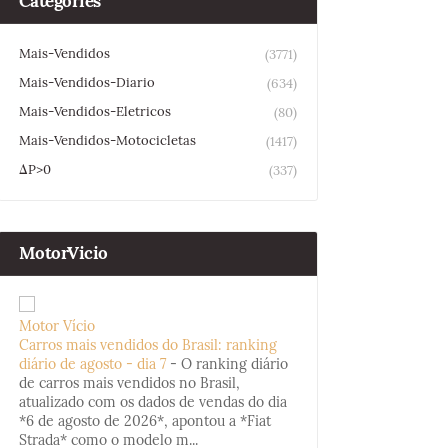
Categories
Mais-Vendidos
(3771)
Mais-Vendidos-Diario
(634)
Mais-Vendidos-Eletricos
(80)
Mais-Vendidos-Motocicletas
(1417)
ΔP>0
(337)
MotorVicio
Motor Vício
Carros mais vendidos do Brasil: ranking
diário de agosto - dia 7
-
O ranking diário
de carros mais vendidos no Brasil,
atualizado com os dados de vendas do dia
*6 de agosto de 2026*, apontou a *Fiat
Strada* como o modelo m...