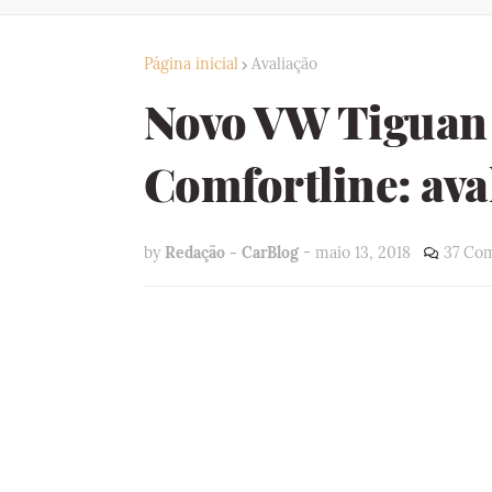
Página inicial
Avaliação
Novo VW Tiguan 
Comfortline: ava
by
Redação - CarBlog
-
maio 13, 2018
37 Com