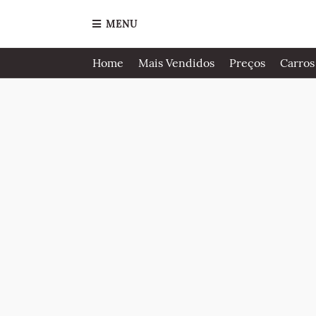
MENU
Home
Mais Vendidos
Preços
Carros