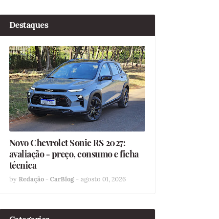
Destaques
Novo Chevrolet Sonic RS 2027:
avaliação - preço, consumo e ficha
técnica
by
Redação - CarBlog
-
agosto 01, 2026