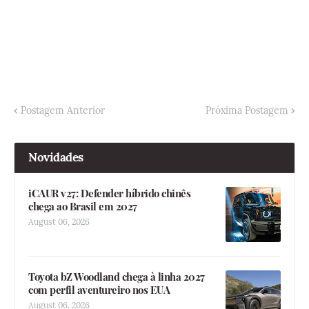
Postagem Anterior
Próxima Postagem
Novidades
iCAUR v27: Defender híbrido chinês
chega ao Brasil em 2027
August 06, 2026
Toyota bZ Woodland chega à linha 2027
com perfil aventureiro nos EUA
August 06, 2026