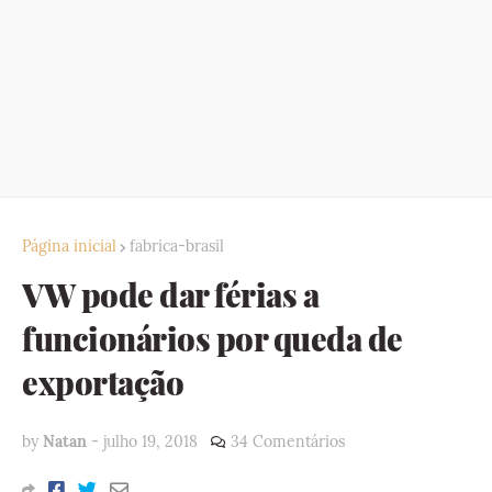
Página inicial
fabrica-brasil
VW pode dar férias a
funcionários por queda de
exportação
by
Natan
-
julho 19, 2018
34 Comentários