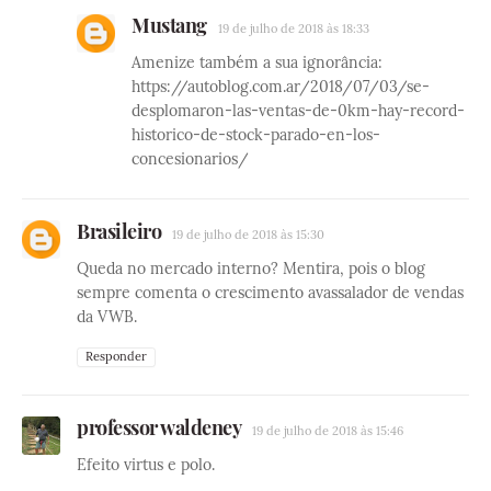
Mustang
19 de julho de 2018 às 18:33
Amenize também a sua ignorância:
https://autoblog.com.ar/2018/07/03/se-
desplomaron-las-ventas-de-0km-hay-record-
historico-de-stock-parado-en-los-
concesionarios/
Brasileiro
19 de julho de 2018 às 15:30
Queda no mercado interno? Mentira, pois o blog
sempre comenta o crescimento avassalador de vendas
da VWB.
Responder
professor waldeney
19 de julho de 2018 às 15:46
Efeito virtus e polo.