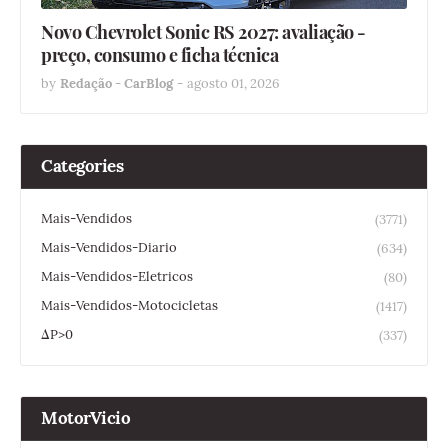
Novo Chevrolet Sonic RS 2027: avaliação -
preço, consumo e ficha técnica
by
Redação - CarBlog
-
agosto 01, 2026
Categories
Mais-Vendidos
(3771)
Mais-Vendidos-Diario
(634)
Mais-Vendidos-Eletricos
(80)
Mais-Vendidos-Motocicletas
(1417)
ΔP>0
(337)
MotorVicio