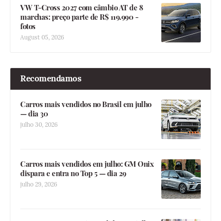
VW T-Cross 2027 com câmbio AT de 8
marchas: preço parte de R$ 119.990 -
fotos
August 05, 2026
Recomendamos
Carros mais vendidos no Brasil em julho
— dia 30
julho 30, 2026
Carros mais vendidos em julho: GM Onix
dispara e entra no Top 5 — dia 29
julho 29, 2026