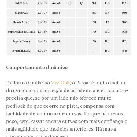
BMW 320i
2.0-16V
Auto-8
6,5
9,3
9,4
13,3
11,16
Jaguar XE
2.0-16V
Auto-8
8,5
11,6
9,90
Honda Accord
3.5-24V
Auto-6
7,8
12
9,69
Ford Fusion Titanium
2.0-16V
Auto-6
7,9
11,2
9,39
Toyota Camry
3.5-24V
Auto-6
7,6
10,2
8,77
Hyundai Azera
3.0-24V
Auto-6
7
10,3
8,49
Comportamento dinâmico
De forma similar ao
VW Golf
, o Passat é muito fácil de
dirigir, com uma direção de assistência elétrica ultra-
precisa que, se por um lado não oferece muito
feedback
do que ocorre na pista, compensa com
facilidade de contorno de curvas. Porque há menos
peso, este Passat encara curvas com mais confiança e
mais agilidade que modelos anteriores. Há muita
aderência e tração também.