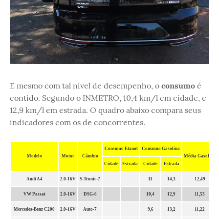
E mesmo com tal nível de desempenho, o
consumo
é
contido. Segundo o INMETRO, 10,4 km/l em cidade, e
12,9 km/l em estrada. O quadro abaixo compara seus
indicadores com os de concorrentes.
Consumo Etanol
Consumo Gasolina
Modelo
Motor
Câmbio
Média Gasolina
Cidade
Estrada
Cidade
Estrada
Audi A4
2.0-16V
S-Tronic-7
11
14,3
12,49
VW Passat
2.0-16V
DSG-6
10,4
12,9
11,53
Mercedes-Benz C200
2.0-16V
Auto-7
9,6
13,2
11,22