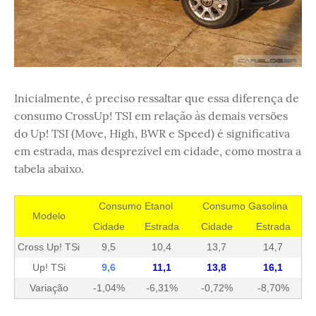
Inicialmente, é preciso ressaltar que essa diferença de
consumo CrossUp! TSI em relação às demais versões
do Up! TSI (Move, High, BWR e Speed) é significativa
em estrada, mas desprezível em cidade, como mostra a
tabela abaixo.
Consumo Etanol
Consumo Gasolina
Modelo
Cidade
Estrada
Cidade
Estrada
Cross Up! TSi
9,5
10,4
13,7
14,7
Up! TSi
9,6
11,1
13,8
16,1
Variação
-1,04%
-6,31%
-0,72%
-8,70%