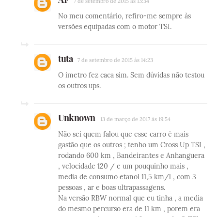
7 de setembro de 2015 às 13:34
No meu comentário, refiro-me sempre às
versões equipadas com o motor TSI.
tuta
7 de setembro de 2015 às 14:23
O imetro fez caca sim. Sem dúvidas não testou
os outros ups.
Unknown
13 de março de 2017 às 19:54
Não sei quem falou que esse carro é mais
gastão que os outros ; tenho um Cross Up TSI ,
rodando 600 km , Bandeirantes e Anhanguera
, velocidade 120 / e um pouquinho mais ,
media de consumo etanol 11,5 km/l , com 3
pessoas , ar e boas ultrapassagens.
Na versão RBW normal que eu tinha , a media
do mesmo percurso era de 11 km , porem era