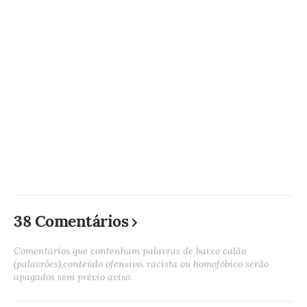
38 Comentários
Comentários que contenham palavras de baixo calão
(palavrões),conteúdo ofensivo, racista ou homofóbico serão
apagados sem prévio aviso.