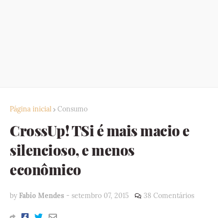
Página inicial
Consumo
CrossUp! TSi é mais macio e
silencioso, e menos
econômico
by
Fabio Mendes
-
setembro 07, 2015
38 Comentários