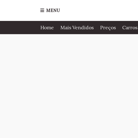
MENU
Home
Mais Vendidos
Preços
Carros