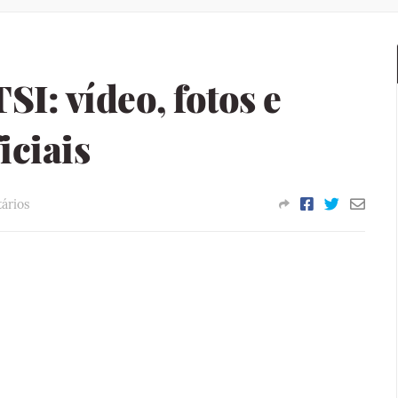
I: vídeo, fotos e
iciais
ários