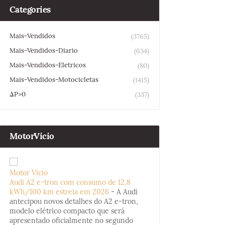
Categories
Mais-Vendidos
(3765)
Mais-Vendidos-Diario
(634)
Mais-Vendidos-Eletricos
(80)
Mais-Vendidos-Motocicletas
(1415)
ΔP>0
(337)
MotorVicio
Motor Vício
Audi A2 e-tron com consumo de 12,8
kWh/100 km estreia em 2026
-
A Audi
antecipou novos detalhes do A2 e-tron,
modelo elétrico compacto que será
apresentado oficialmente no segundo