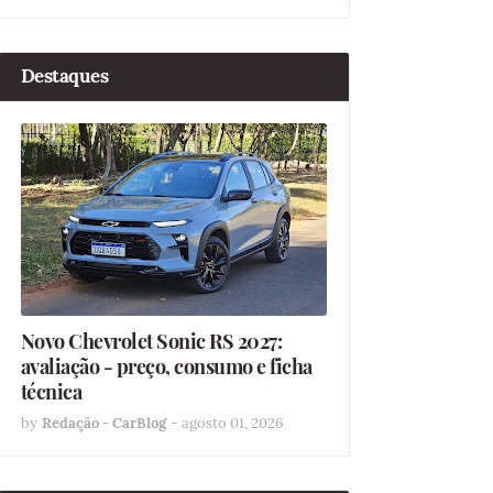
Destaques
Novo Chevrolet Sonic RS 2027:
avaliação - preço, consumo e ficha
técnica
by
Redação - CarBlog
-
agosto 01, 2026