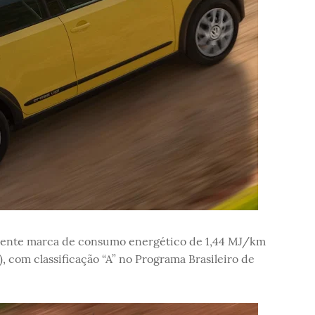
elente marca de consumo energético de 1,44 MJ/km
 com classificação “A” no Programa Brasileiro de