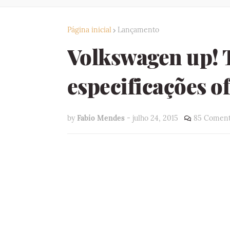
Página inicial
Lançamento
Volkswagen up! TS
especificações of
by
Fabio Mendes
-
julho 24, 2015
85 Coment