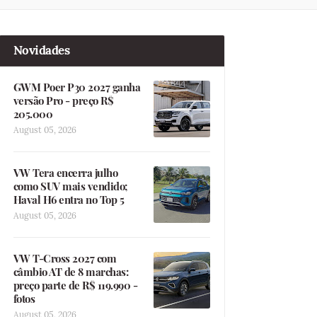
Novidades
GWM Poer P30 2027 ganha
versão Pro - preço R$
205.000
August 05, 2026
VW Tera encerra julho
como SUV mais vendido;
Haval H6 entra no Top 5
August 05, 2026
VW T-Cross 2027 com
câmbio AT de 8 marchas:
preço parte de R$ 119.990 -
fotos
August 05, 2026