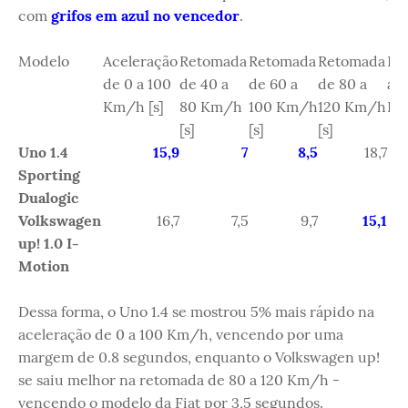
com
grifos em azul no vencedor
.
Modelo
Aceleração
Retomada
Retomada
Retomada
Fr
de 0 a 100
de 40 a
de 60 a
de 80 a
a 
Km/h [s]
80 Km/h
100 Km/h
120 Km/h
Km
[s]
[s]
[s]
Uno 1.4
15,9
7
8,5
18,7
Sporting
Dualogic
Volkswagen
16,7
7,5
9,7
15,1
up! 1.0 I-
Motion
Dessa forma, o Uno 1.4 se mostrou 5% mais rápido na
aceleração de 0 a 100 Km/h, vencendo por uma
margem de 0.8 segundos, enquanto o Volkswagen up!
se saiu melhor na retomada de 80 a 120 Km/h -
vencendo o modelo da Fiat por 3,5 segundos.