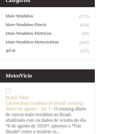
Categories
Mais-Vendidos
(3771)
Mais-Vendidos-Diario
(634)
Mais-Vendidos-Eletricos
(80)
Mais-Vendidos-Motocicletas
(1417)
ΔP>0
(337)
MotorVicio
Motor Vício
Carros mais vendidos do Brasil: ranking
diário de agosto - dia 7
-
O ranking diário
de carros mais vendidos no Brasil,
atualizado com os dados de vendas do dia
*6 de agosto de 2026*, apontou a *Fiat
Strada* como o modelo m...