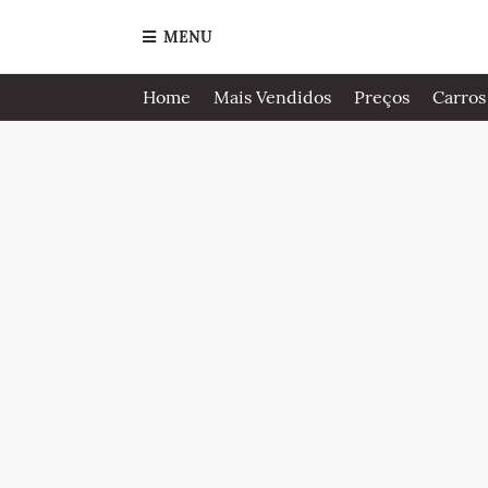
MENU
Home
Mais Vendidos
Preços
Carros