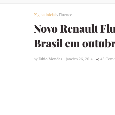
Página inicial
Fluence
Novo Renault Flu
Brasil em outub
by
Fabio Mendes
-
janeiro 26, 2014
43 Come