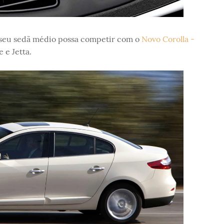
 seu sedã médio possa competir com o
Novo Corolla -
 e Jetta.