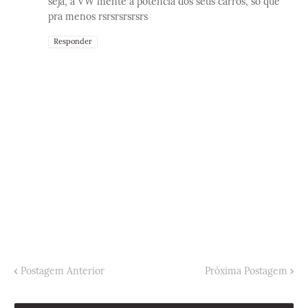
seja, a VW mente a potência dos seus carros, só que
pra menos rsrsrsrsrsrs
Responder
Postagem Anterior
Próxima Postagem