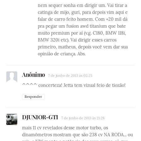
nem sequer sonha em dirigir um. Vai tirar a
catinga de mijo, guri, para depois vim aqui e
falar de carro feito homem. Com +20 mil dá
pra pegar um fusion awd titanium que bate
muito premium por aí (v.g. C180, BMW 118i,
BMW 320i etc). Vai dirigir esses carros
primeiro, matheus, depois você vem dar sua
opinião de criança. Abs.
Anônimo
7 de junho de 2013 às 02:25
^^^^ concerteza! Jetta tem vizual feio de tiozão!
Responder
DJUNIOR-GTI
7 de junho de 2013 às 21:28
mais 11 cv revelados desse motor turbo, os
dinamômetros mostram que são 238 cv NA RODA... ou