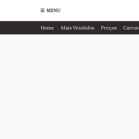
MENU
Home
Mais Vendidos
Preços
Carros