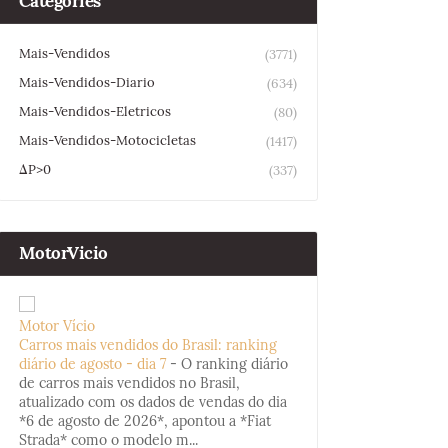
Categories
Mais-Vendidos
(3771)
Mais-Vendidos-Diario
(634)
Mais-Vendidos-Eletricos
(80)
Mais-Vendidos-Motocicletas
(1417)
ΔP>0
(337)
MotorVicio
Motor Vício
Carros mais vendidos do Brasil: ranking
diário de agosto - dia 7
-
O ranking diário
de carros mais vendidos no Brasil,
atualizado com os dados de vendas do dia
*6 de agosto de 2026*, apontou a *Fiat
Strada* como o modelo m...