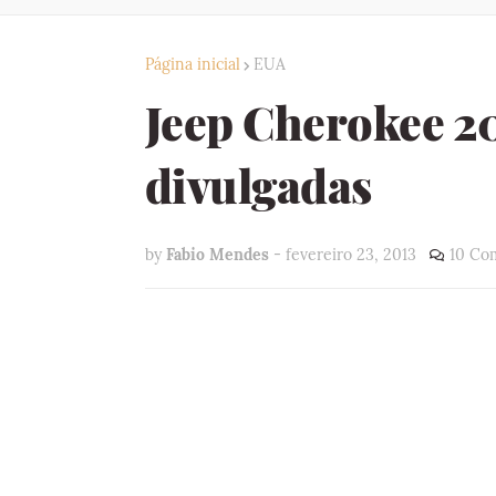
Página inicial
EUA
Jeep Cherokee 201
divulgadas
by
Fabio Mendes
-
fevereiro 23, 2013
10 Co