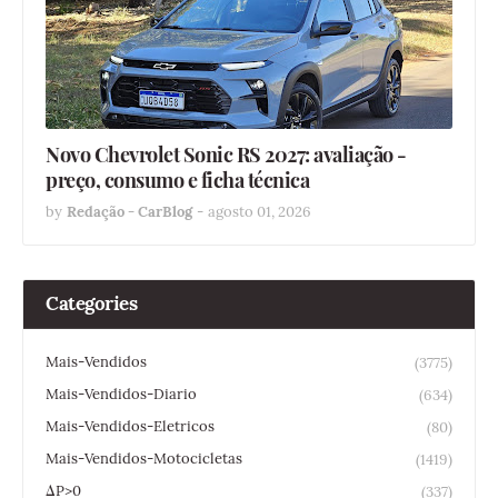
Novo Chevrolet Sonic RS 2027: avaliação -
preço, consumo e ficha técnica
by
Redação - CarBlog
-
agosto 01, 2026
Categories
Mais-Vendidos
(3775)
Mais-Vendidos-Diario
(634)
Mais-Vendidos-Eletricos
(80)
Mais-Vendidos-Motocicletas
(1419)
ΔP>0
(337)