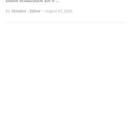
dados atualizados até o …
by
Mendes - Editor
-
August 07, 2026