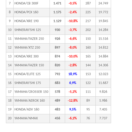
7
HONDA/CB 300F
1.471
-0,5%
287
24.749
8
HONDA/PCX 160
1.175
-2,4%
225
19.772
9
HONDA/XRE 190
1.129
-10,8%
217
19.845
10
SHINERAY/SHI 125
930
-3,7%
202
14.284
11
YAMAHA/FAZER 250
926
-6,6%
150
15.516
12
YAMAHA/XTZ 250
897
-8,0%
160
14.812
13
HONDA/XRE 300
874
-10,0%
165
14.884
14
YAMAHA/FAZER 150
820
-2,8%
144
14.306
15
HONDA/ELITE 125
792
18,9%
153
12.023
16
SHINERAY/SHI 175
683
6,9%
122
11.667
17
YAMAHA/CROSSER 150
578
-5,2%
111
9.826
18
YAMAHA/AEROX 160
489
-12,8%
89
5.986
19
HONDA/ADV 160
483
9,5%
95
7.405
20
YAMAHA/NMAX
456
-6,2%
76
7.737