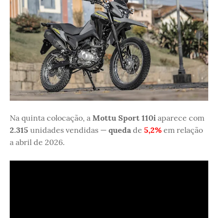
Na quinta colocação, a
Mottu Sport 110i
aparece com
2.315
unidades vendidas —
queda
de
5,2%
em relação
a abril de 2026.