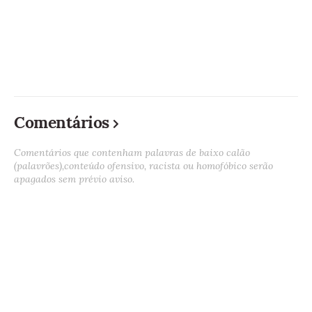
Comentários
Comentários que contenham palavras de baixo calão
(palavrões),conteúdo ofensivo, racista ou homofóbico serão
apagados sem prévio aviso.