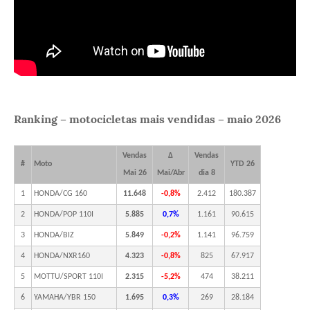
Ranking – motocicletas mais vendidas – maio 2026
Vendas
Δ
Vendas
#
Moto
YTD 26
Mai 26
Mai/Abr
dia 8
1
HONDA/CG 160
11.648
-0,8%
2.412
180.387
2
HONDA/POP 110I
5.885
0,7%
1.161
90.615
3
HONDA/BIZ
5.849
-0,2%
1.141
96.759
4
HONDA/NXR160
4.323
-0,8%
825
67.917
5
MOTTU/SPORT 110I
2.315
-5,2%
474
38.211
6
YAMAHA/YBR 150
1.695
0,3%
269
28.184