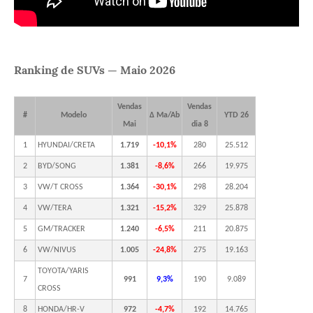
Ranking de SUVs — Maio 2026
Vendas
Vendas
#
Modelo
Δ Ma/Ab
YTD 26
Mai
dia 8
1
HYUNDAI/CRETA
1.719
-10,1%
280
25.512
2
BYD/SONG
1.381
-8,6%
266
19.975
3
VW/T CROSS
1.364
-30,1%
298
28.204
4
VW/TERA
1.321
-15,2%
329
25.878
5
GM/TRACKER
1.240
-6,5%
211
20.875
6
VW/NIVUS
1.005
-24,8%
275
19.163
TOYOTA/YARIS
7
991
9,3%
190
9.089
CROSS
8
HONDA/HR-V
972
-4,7%
192
14.765