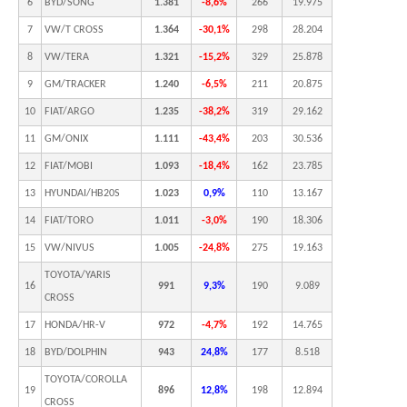
6
BYD/SONG
1.381
-8,6%
266
19.975
7
VW/T CROSS
1.364
-30,1%
298
28.204
8
VW/TERA
1.321
-15,2%
329
25.878
9
GM/TRACKER
1.240
-6,5%
211
20.875
10
FIAT/ARGO
1.235
-38,2%
319
29.162
11
GM/ONIX
1.111
-43,4%
203
30.536
12
FIAT/MOBI
1.093
-18,4%
162
23.785
13
HYUNDAI/HB20S
1.023
0,9%
110
13.167
14
FIAT/TORO
1.011
-3,0%
190
18.306
15
VW/NIVUS
1.005
-24,8%
275
19.163
TOYOTA/YARIS
16
991
9,3%
190
9.089
CROSS
17
HONDA/HR-V
972
-4,7%
192
14.765
18
BYD/DOLPHIN
943
24,8%
177
8.518
TOYOTA/COROLLA
19
896
12,8%
198
12.894
CROSS