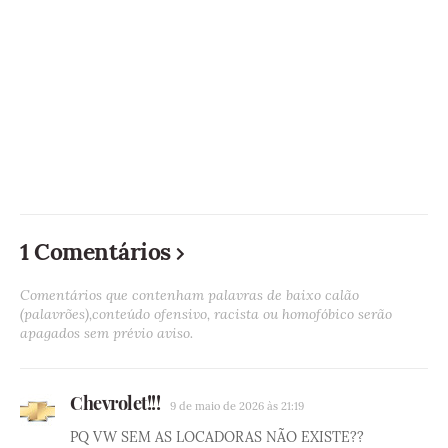
1 Comentários
Comentários que contenham palavras de baixo calão
(palavrões),conteúdo ofensivo, racista ou homofóbico serão
apagados sem prévio aviso.
Chevrolet!!!
9 de maio de 2026 às 21:19
PQ VW SEM AS LOCADORAS NÃO EXISTE??