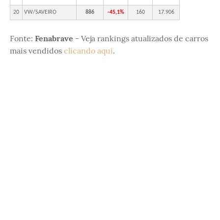
20
VW/SAVEIRO
886
-45,1%
160
17.906
Fonte:
Fenabrave
- Veja rankings atualizados de carros
mais vendidos
clicando aqui
.