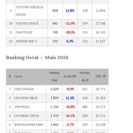
TOYOTA/COROLLA
9
896
12,8%
198
12.894
CROSS
10
FIAT/FASTBACK
841
-21,9%
149
17.348
11
FIAT/PULSE
790
-28,0%
135
16.593
12
HONDA/WR-V
759
6,3%
153
11.597
Ranking Geral — Maio 2026
Vendas
Vendas
#
Carro
Δ Ma/Ab
YTD 26
Mai
dia 8
1
FIAT/STRADA
3.429
-8,0%
621
56.771
2
HYUNDAI/HB20
1.899
12,3%
456
25.563
3
VW/POLO
1.740
-16,8%
480
34.371
4
HYUNDAI/CRETA
1.719
-10,1%
280
25.512
5
BYD/DOLPHIN MINI
1.605
-6,7%
299
23.248