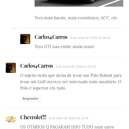
Tera mais barato, mais econômico, ACC, etc.
Carlos4Carros
9 de maio de 2026 às 06:54
Tera GTI nao existe ainda mané
Carlos4Carros
8 de maio de 2026 às 22:59
O sujeito mula que deixa de levar um Polo Robust para
levar um Golf merece ser internado num sanatório. O
Polo é superior em tudo.
Responder
Chevrolet!!!
8 de maio de 2026 às 23:16
OS OTÁRIOS Q PAGARAM ISSO TUDO num carro