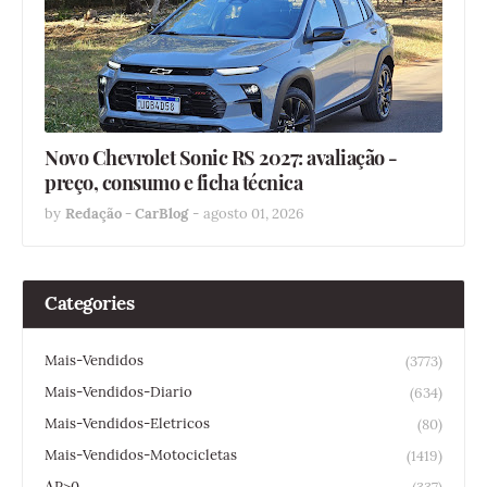
Novo Chevrolet Sonic RS 2027: avaliação -
preço, consumo e ficha técnica
by
Redação - CarBlog
-
agosto 01, 2026
Categories
Mais-Vendidos
(3773)
Mais-Vendidos-Diario
(634)
Mais-Vendidos-Eletricos
(80)
Mais-Vendidos-Motocicletas
(1419)
ΔP>0