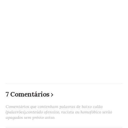
7 Comentários
Comentários que contenham palavras de baixo calão
(palavrões),conteúdo ofensivo, racista ou homofóbico serão
apagados sem prévio aviso.