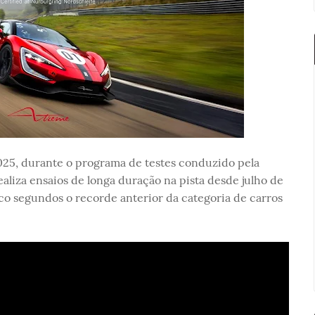
025, durante o programa de testes conduzido pela
liza ensaios de longa duração na pista desde julho de
o segundos o recorde anterior da categoria de carros