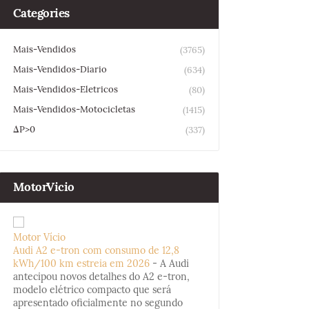
Categories
Mais-Vendidos
(3765)
Mais-Vendidos-Diario
(634)
Mais-Vendidos-Eletricos
(80)
Mais-Vendidos-Motocicletas
(1415)
ΔP>0
(337)
MotorVicio
Motor Vício
Audi A2 e-tron com consumo de 12,8
kWh/100 km estreia em 2026
-
A Audi
antecipou novos detalhes do A2 e-tron,
modelo elétrico compacto que será
apresentado oficialmente no segundo