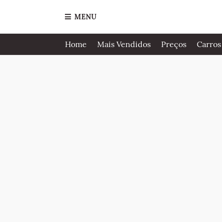
MENU
Home
Mais Vendidos
Preços
Carros