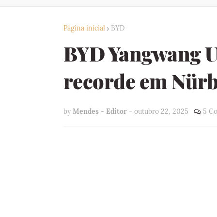
Página inicial
BYD
BYD Yangwang U
recorde em Nürb
by
Mendes - Editor
-
outubro 22, 2025
5 C