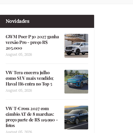
Novidades
GWM Poer P30 2027 ganha
versão Pro - preço R$
205.000
August 05, 2026
VW Tera encerra julho
como SUV mais vendido;
Haval H6 entra no Top 5
August 05, 2026
VW T-Cross 2027 com
câmbio AT de 8 marchas:
preço parte de R$ 119.990 -
fotos
August 05, 2026