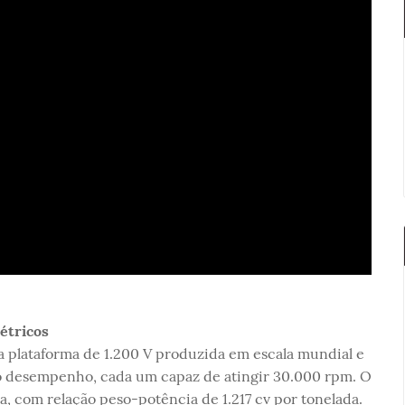
étricos
 plataforma de 1.200 V produzida em escala mundial e
to desempenho, cada um capaz de atingir 30.000 rpm. O
, com relação peso-potência de 1.217 cv por tonelada.