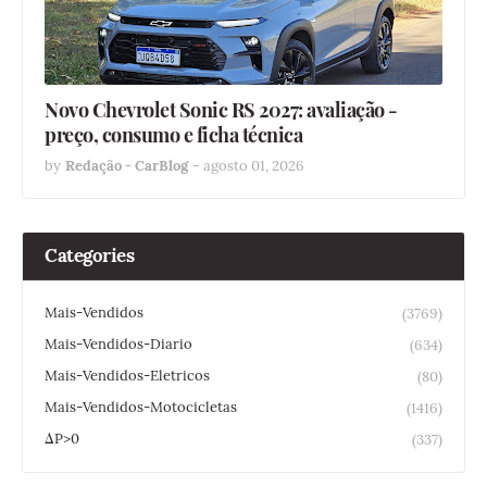
Novo Chevrolet Sonic RS 2027: avaliação -
preço, consumo e ficha técnica
by
Redação - CarBlog
-
agosto 01, 2026
Categories
Mais-Vendidos
(3769)
Mais-Vendidos-Diario
(634)
Mais-Vendidos-Eletricos
(80)
Mais-Vendidos-Motocicletas
(1416)
ΔP>0
(337)