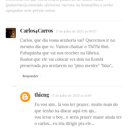
(palavrões),conteúdo ofensivo, racista ou homofóbico serão
apagados sem prévio aviso.
Carlos4Carros
17 de julho de 2025 às 09:57
Carlos, que dia vossa senhoria vai? Queremos ir no
mesmo dia que vc. Vamos chamar o ThiThi tbm.
Fufuquinha que vai nos receber na fábrica.
Boatos que ele vai colocar vcs dois na Kombi
preservada pra sentarem no "pino mestre" "bixo"...
Responder
thieng
17 de julho de 2025 às 11:05
Eu vou sim.. lá vou ter prazer.. muito mais do
que tenho na discar aqui em aju...
vou levar o boy... e seria prazer maior ainda ter
o carlos... eu iria dirigir pra ele...