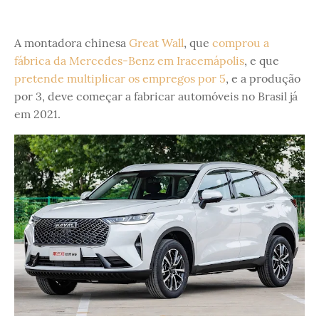
A montadora chinesa
Great Wall
, que
comprou a
fábrica da Mercedes-Benz em Iracemápolis
, e que
pretende multiplicar os empregos por 5
, e a produção
por 3, deve começar a fabricar automóveis no Brasil já
em 2021.