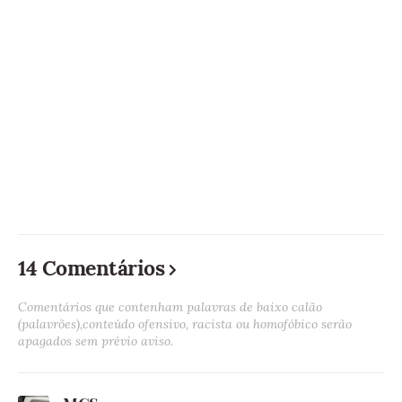
14 Comentários
Comentários que contenham palavras de baixo calão
(palavrões),conteúdo ofensivo, racista ou homofóbico serão
apagados sem prévio aviso.