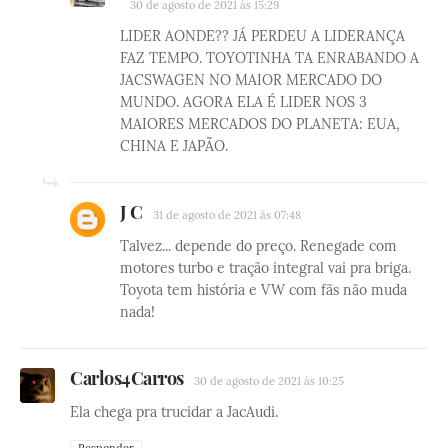
30 de agosto de 2021 às 15:29
LIDER AONDE?? JÁ PERDEU A LIDERANÇA
FAZ TEMPO. TOYOTINHA TA ENRABANDO A
JACSWAGEN NO MAIOR MERCADO DO
MUNDO. AGORA ELA É LIDER NOS 3
MAIORES MERCADOS DO PLANETA: EUA,
CHINA E JAPÃO.
J C
31 de agosto de 2021 às 07:48
Talvez... depende do preço. Renegade com
motores turbo e tração integral vai pra briga.
Toyota tem história e VW com fãs não muda
nada!
Carlos4Carros
30 de agosto de 2021 às 10:25
Ela chega pra trucidar a JacAudi.
Responder