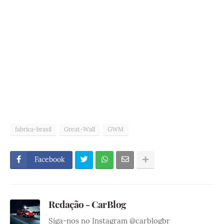
fabrica-brasil
Great-Wall
GWM
Facebook
Redação - CarBlog
Siga-nos no Instagram @carblogbr