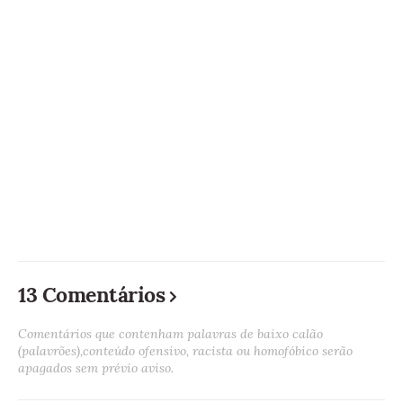
13 Comentários
Comentários que contenham palavras de baixo calão
(palavrões),conteúdo ofensivo, racista ou homofóbico serão
apagados sem prévio aviso.