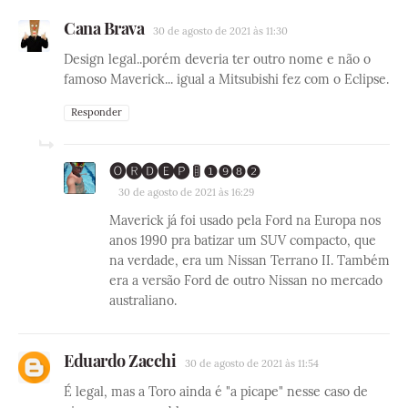
Cana Brava
30 de agosto de 2021 às 11:30
Design legal..porém deveria ter outro nome e não o
famoso Maverick... igual a Mitsubishi fez com o Eclipse.
Responder
🅞🅡🅓🅔🅟 🚦 ❶❾❽❷
30 de agosto de 2021 às 16:29
Maverick já foi usado pela Ford na Europa nos
anos 1990 pra batizar um SUV compacto, que
na verdade, era um Nissan Terrano II. Também
era a versão Ford de outro Nissan no mercado
australiano.
Eduardo Zacchi
30 de agosto de 2021 às 11:54
É legal, mas a Toro ainda é "a picape" nesse caso de