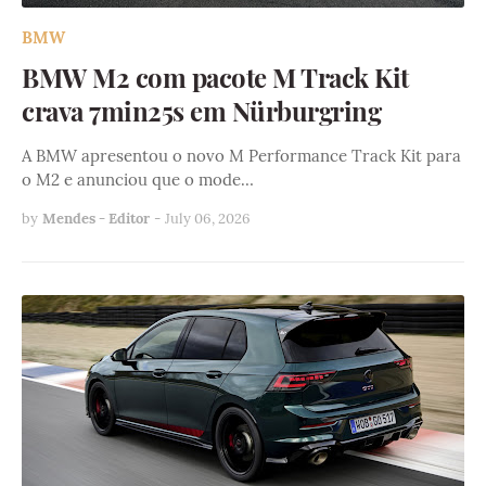
BMW
BMW M2 com pacote M Track Kit
crava 7min25s em Nürburgring
A BMW apresentou o novo M Performance Track Kit para
o M2 e anunciou que o mode…
by
Mendes - Editor
-
July 06, 2026