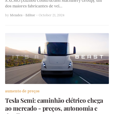
A XCMG (Xuzhou Construction Machinery Group), um
dos maiores fabricantes de veí…
by
Mendes - Editor
-
October 21, 2024
aumento de preços
Tesla Semi: caminhão elétrico chega
ao mercado - preços, autonomia e