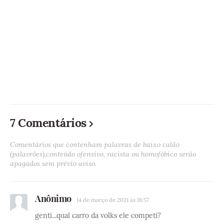
7 Comentários
Comentários que contenham palavras de baixo calão
(palavrões),conteúdo ofensivo, racista ou homofóbico serão
apagados sem prévio aviso.
Anônimo
14 de março de 2021 às 18:57
genti...qual carro da volks ele competi?