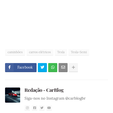
caminhões
carros elétricos
Tesla
Tesla-Semi
Facebook
Redação - CarBlog
Siga-nos no Instagram @carblogbr