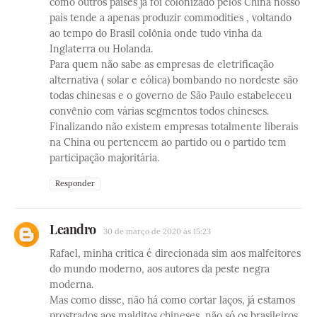
como outros países já foi colonizado pelos China nosso
país tende a apenas produzir commodities , voltando
ao tempo do Brasil colônia onde tudo vinha da
Inglaterra ou Holanda.
Para quem não sabe as empresas de eletrificação
alternativa ( solar e eólica) bombando no nordeste são
todas chinesas e o governo de São Paulo estabeleceu
convênio com várias segmentos todos chineses.
Finalizando não existem empresas totalmente liberais
na China ou pertencem ao partido ou o partido tem
participação majoritária.
Responder
Leandro
30 de março de 2020 às 15:23
Rafael, minha critica é direcionada sim aos malfeitores
do mundo moderno, aos autores da peste negra
moderna.
Mas como disse, não há como cortar laços, já estamos
prostrados aos malditos chineses, não só os brasileiros,