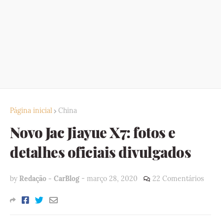
Página inicial
China
Novo Jac Jiayue X7: fotos e
detalhes oficiais divulgados
by
Redação - CarBlog
-
março 28, 2020
22 Comentários