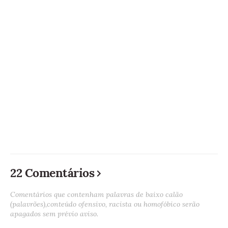
22 Comentários
Comentários que contenham palavras de baixo calão
(palavrões),conteúdo ofensivo, racista ou homofóbico serão
apagados sem prévio aviso.