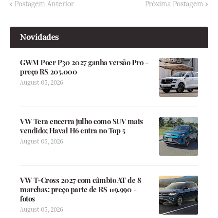
Postagem Anterior
Próxima Postagem
Novidades
GWM Poer P30 2027 ganha versão Pro -
preço R$ 205.000
August 05, 2026
VW Tera encerra julho como SUV mais
vendido; Haval H6 entra no Top 5
August 05, 2026
VW T-Cross 2027 com câmbio AT de 8
marchas: preço parte de R$ 119.990 -
fotos
August 05, 2026