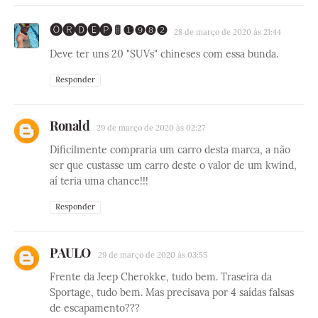
🅞🅡🅓🅔🅟 🚦 ❶❾❽❷
28 de março de 2020 às 21:44
Deve ter uns 20 "SUVs" chineses com essa bunda.
Responder
Ronald
29 de março de 2020 às 02:27
Dificilmente compraria um carro desta marca, a não
ser que custasse um carro deste o valor de um kwind,
aí teria uma chance!!!
Responder
PAULO
29 de março de 2020 às 03:55
Frente da Jeep Cherokke, tudo bem. Traseira da
Sportage, tudo bem. Mas precisava por 4 saídas falsas
de escapamento???