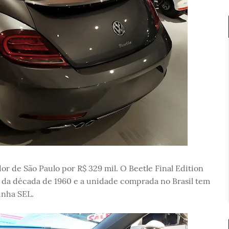
 de São Paulo por R$ 329 mil. O Beetle Final Edition
a da década de 1960 e a unidade comprada no Brasil tem
inha SEL.