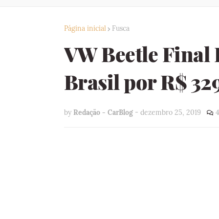
Página inicial
Fusca
VW Beetle Final 
Brasil por R$ 32
by
Redação - CarBlog
-
dezembro 25, 2019
4