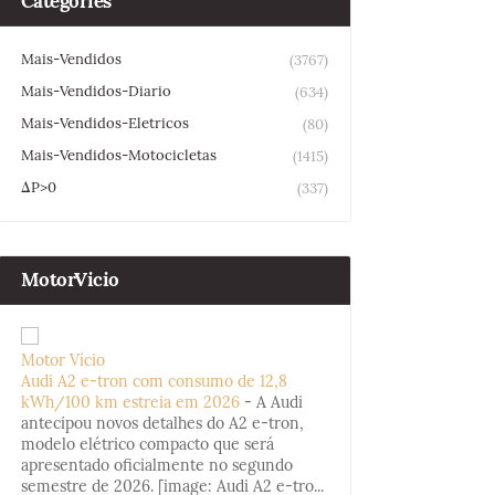
Categories
Mais-Vendidos
(3767)
Mais-Vendidos-Diario
(634)
Mais-Vendidos-Eletricos
(80)
Mais-Vendidos-Motocicletas
(1415)
ΔP>0
(337)
MotorVicio
Motor Vício
Audi A2 e-tron com consumo de 12,8
kWh/100 km estreia em 2026
-
A Audi
antecipou novos detalhes do A2 e-tron,
modelo elétrico compacto que será
apresentado oficialmente no segundo
semestre de 2026. [image: Audi A2 e-tro...