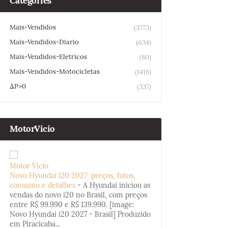
Categories
Mais-Vendidos
(3773)
Mais-Vendidos-Diario
(634)
Mais-Vendidos-Eletricos
(80)
Mais-Vendidos-Motocicletas
(1418)
ΔP>0
(337)
MotorVicio
Motor Vício
Novo Hyundai i20 2027: preços, fotos,
consumo e detalhes
-
A Hyundai iniciou as
vendas do novo i20 no Brasil, com preços
entre R$ 99.990 e R$ 139.990. [image:
Novo Hyundai i20 2027 - Brasil] Produzido
em Piracicaba...