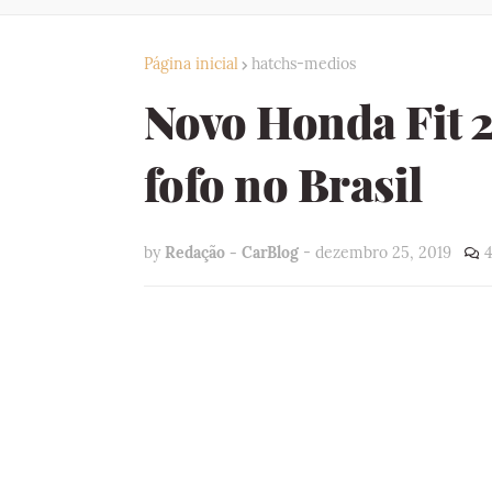
Página inicial
hatchs-medios
Novo Honda Fit 2
fofo no Brasil
by
Redação - CarBlog
-
dezembro 25, 2019
4