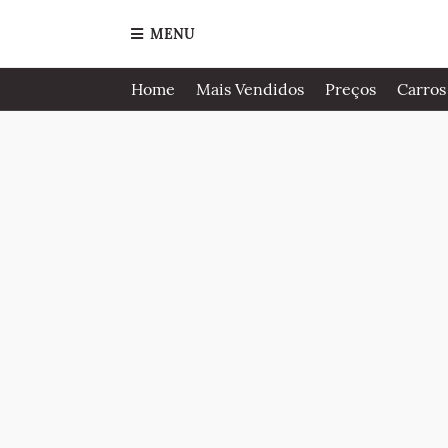
MENU
Home
Mais Vendidos
Preços
Carros