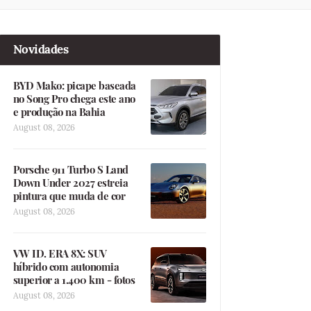
Novidades
BYD Mako: picape baseada
no Song Pro chega este ano
e produção na Bahia
August 08, 2026
Porsche 911 Turbo S Land
Down Under 2027 estreia
pintura que muda de cor
August 08, 2026
VW ID. ERA 8X: SUV
híbrido com autonomia
superior a 1.400 km - fotos
August 08, 2026