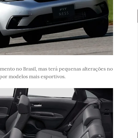
mento no Brasil, mas terá pequenas alterações no
 por modelos mais esportivos.