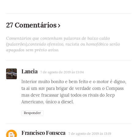
27 Comentários
Comentários que contenham palavras de baixo calão
(palavrões),conteúdo ofensivo, racista ou homofóbico serão
apagados sem prévio aviso.
Lancia
7 de agosto de 2019 às 13:04
Interior muito bonito e bem feito e o motor é digno,
ta ai um suv para brigar de verdade com o Compass
mas deve fracassar igual todos os rivais do Jeep
Americano, único a diesel.
Responder
Francisco Fonseca
7 de agosto de 2019 às 13:19