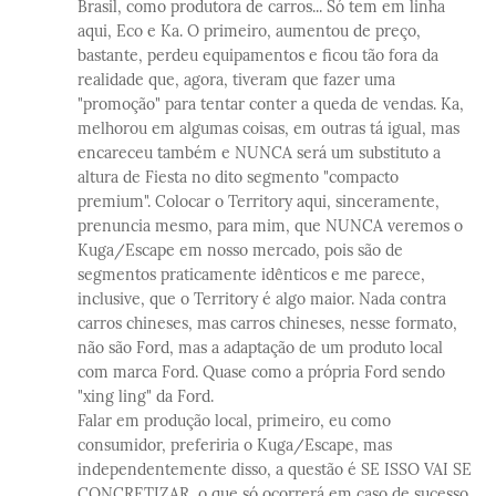
Brasil, como produtora de carros... Só tem em linha
aqui, Eco e Ka. O primeiro, aumentou de preço,
bastante, perdeu equipamentos e ficou tão fora da
realidade que, agora, tiveram que fazer uma
"promoção" para tentar conter a queda de vendas. Ka,
melhorou em algumas coisas, em outras tá igual, mas
encareceu também e NUNCA será um substituto a
altura de Fiesta no dito segmento "compacto
premium". Colocar o Territory aqui, sinceramente,
prenuncia mesmo, para mim, que NUNCA veremos o
Kuga/Escape em nosso mercado, pois são de
segmentos praticamente idênticos e me parece,
inclusive, que o Territory é algo maior. Nada contra
carros chineses, mas carros chineses, nesse formato,
não são Ford, mas a adaptação de um produto local
com marca Ford. Quase como a própria Ford sendo
"xing ling" da Ford.
Falar em produção local, primeiro, eu como
consumidor, preferiria o Kuga/Escape, mas
independentemente disso, a questão é SE ISSO VAI SE
CONCRETIZAR, o que só ocorrerá em caso de sucesso