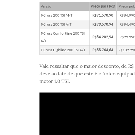
Versão
Preço para PcD
Preço púb
T-Cross 200 TSI M/T
R$71.570,90
R$84.990
T-Cross 200 TSI A/T
R$79.570,94
R$94.490
T-Cross Comfortline 200 TSI
R$84.202,54
R$99.990
A/T
T-Cross Highline 200 TSI A/T
R$88.764,64
R$109.99
Vale ressaltar que o maior desconto, de R$ 
deve ao fato de que este é o único equipa
motor 1.0 TSI.