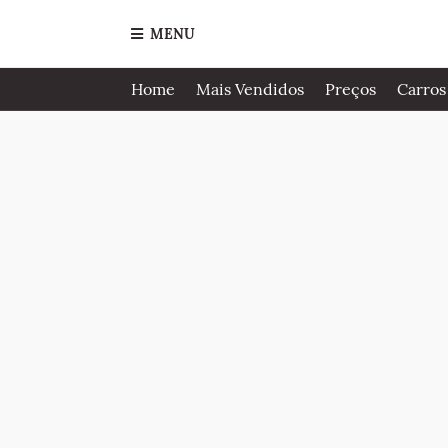
MENU
Home
Mais Vendidos
Preços
Carros