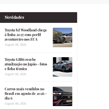
Novidades
Toyota bZ Woodland chega
à linha 2027 com perfil
aventureiro nos EUA
August 06, 2026
Toyota GR86 recebe
atualização no Japão - fotos
e ficha técnica
August 06, 2026
Carros mais vendidos no
Brasil em agosto de 2026 -
dia 6
August 06, 2026