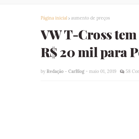
Página inicial
aumento de preços
VW T-Cross tem 
R$ 20 mil para 
by
Redação - CarBlog
-
maio 01, 2019
58 Co