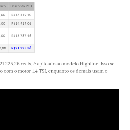
lico
Desconto PcD
,00
R$13.419,10
,00
R$14.919,06
,00
R$15.787,46
0,00
R$21.225,36
21.225,26 reais, é aplicado ao modelo Highline. Isso se
do com o motor 1.4 TSI, enquanto os demais usam o