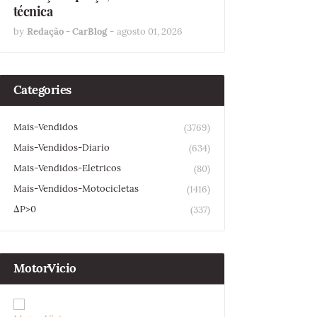
técnica
by
Redação - CarBlog
-
agosto 01, 2026
Categories
Mais-Vendidos
(3769)
Mais-Vendidos-Diario
(634)
Mais-Vendidos-Eletricos
(80)
Mais-Vendidos-Motocicletas
(1416)
ΔP>0
(337)
MotorVicio