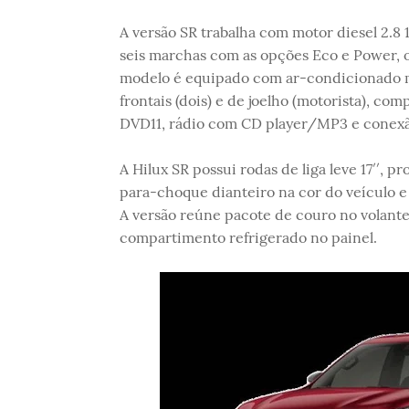
A versão SR trabalha com motor diesel 2.8 
seis marchas com as opções Eco e Power, o
modelo é equipado com ar-condicionado ma
frontais (dois) e de joelho (motorista), co
DVD11, rádio com CD player/MP3 e conex
A Hilux SR possui rodas de liga leve 17′′, p
para-choque dianteiro na cor do veículo e 
A versão reúne pacote de couro no volan
compartimento refrigerado no painel.