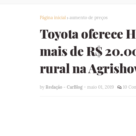
Página inicial
aumento de preços
Toyota oferece H
mais de R$ 20.0
rural na Agrish
by
Redação - CarBlog
-
maio 01, 2019
10 Co