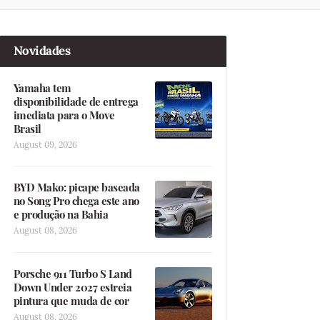
Novidades
Yamaha tem
disponibilidade de entrega
imediata para o Move
Brasil
August 09, 2026
BYD Mako: picape baseada
no Song Pro chega este ano
e produção na Bahia
August 08, 2026
Porsche 911 Turbo S Land
Down Under 2027 estreia
pintura que muda de cor
August 08, 2026