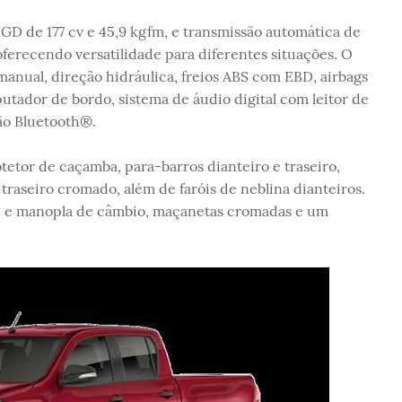
1GD de 177 cv e 45,9 kgfm, e transmissão automática de
ferecendo versatilidade para diferentes situações. O
nual, direção hidráulica, freios ABS com EBD, airbags
mputador de bordo, sistema de áudio digital com leitor de
ão Bluetooth®.
rotetor de caçamba, para-barros dianteiro e traseiro,
traseiro cromado, além de faróis de neblina dianteiros.
te e manopla de câmbio, maçanetas cromadas e um