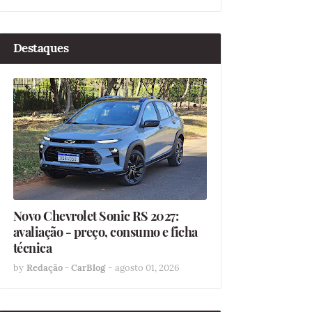
Destaques
Novo Chevrolet Sonic RS 2027:
avaliação - preço, consumo e ficha
técnica
by
Redação - CarBlog
-
agosto 01, 2026