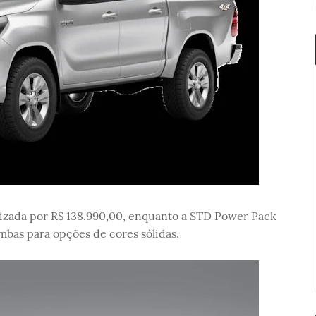
alizada por R$ 138.990,00, enquanto a STD Power Pack
mbas para opções de cores sólidas.