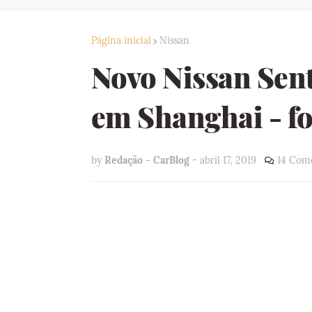
Página inicial
Nissan
Novo Nissan Sen
em Shanghai - fo
by
Redação - CarBlog
-
abril 17, 2019
14 Come