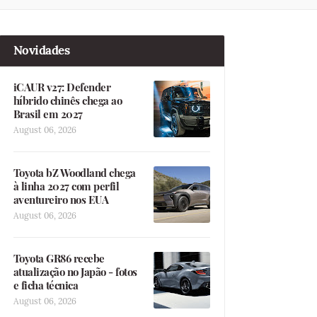
Novidades
iCAUR v27: Defender
híbrido chinês chega ao
Brasil em 2027
August 06, 2026
Toyota bZ Woodland chega
à linha 2027 com perfil
aventureiro nos EUA
August 06, 2026
Toyota GR86 recebe
atualização no Japão - fotos
e ficha técnica
August 06, 2026