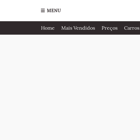
MENU
Home
Mais Vendidos
Preços
Carros