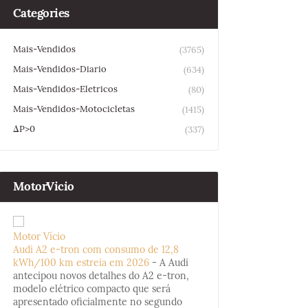
Categories
Mais-Vendidos
(3765)
Mais-Vendidos-Diario
(634)
Mais-Vendidos-Eletricos
(80)
Mais-Vendidos-Motocicletas
(1415)
ΔP>0
(337)
MotorVicio
Motor Vício
Audi A2 e-tron com consumo de 12,8
kWh/100 km estreia em 2026
-
A Audi
antecipou novos detalhes do A2 e-tron,
modelo elétrico compacto que será
apresentado oficialmente no segundo