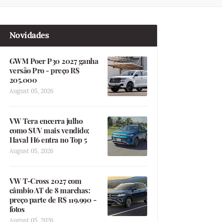
Novidades
GWM Poer P30 2027 ganha
versão Pro - preço R$
205.000
August 05, 2026
VW Tera encerra julho
como SUV mais vendido;
Haval H6 entra no Top 5
August 05, 2026
VW T-Cross 2027 com
câmbio AT de 8 marchas:
preço parte de R$ 119.990 -
fotos
August 05, 2026