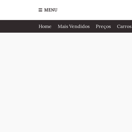
MENU
Home
Mais Vendidos
Preços
Carros