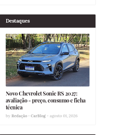
Destaques
Novo Chevrolet Sonic RS 2027:
avaliação - preço, consumo e ficha
técnica
by
Redação - CarBlog
-
agosto 01, 2026