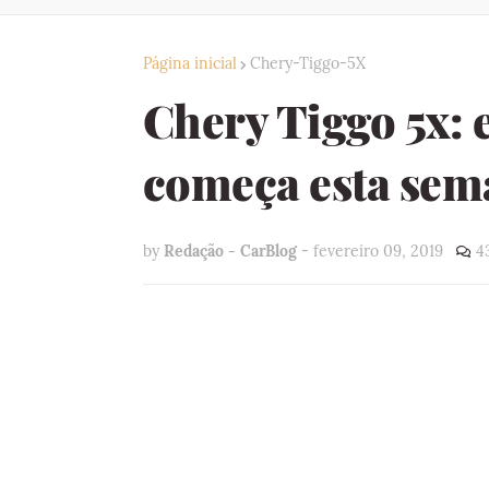
Página inicial
Chery-Tiggo-5X
Chery Tiggo 5x: e
começa esta sem
by
Redação - CarBlog
-
fevereiro 09, 2019
4