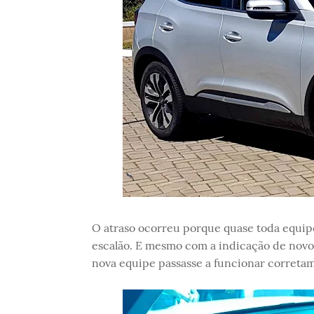
O atraso ocorreu porque quase toda equip
escalão. E mesmo com a indicação de nov
nova equipe passasse a funcionar correta