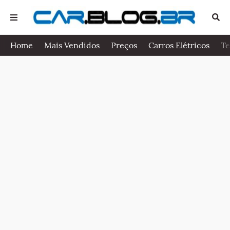
Home
Mais Vendidos
Preços
Carros Elétricos
Te