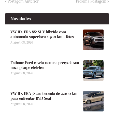
Postagem Anterior
Próxima Postagem
Novidades
VW ID. ERA 8X: SUV híbrido com
autonomia superior a 1.400 km - fotos
August 08, 2026
Fathom: Ford revela nome e preço de sua
nova picape elétrica
August 08, 2026
VW ID. ERA 5S: autonomia de 2.000 km
para enfrentar BYD Seal
August 08, 2026