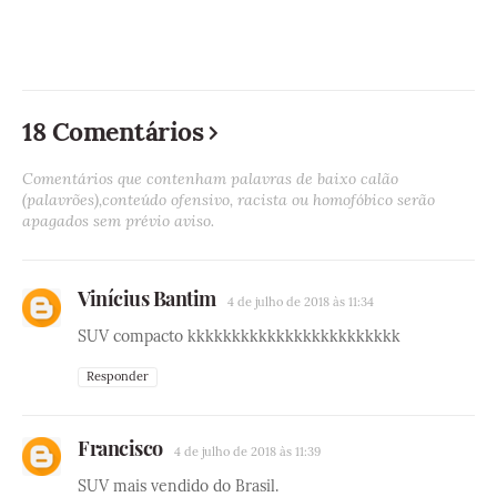
18 Comentários
Comentários que contenham palavras de baixo calão
(palavrões),conteúdo ofensivo, racista ou homofóbico serão
apagados sem prévio aviso.
Vinícius Bantim
4 de julho de 2018 às 11:34
SUV compacto kkkkkkkkkkkkkkkkkkkkkkkk
Responder
Francisco
4 de julho de 2018 às 11:39
SUV mais vendido do Brasil.