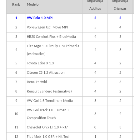
Segurança
Segurança
Rank
Modelo
Adultos
Crianças
1
VW Polo 1.0 MPI
5
5
2
Volkswagen Up! Move MPI
5
4
3
HB20 Comfort Plus + BlueMedia
4
3
Fiat Argo 1.0 FireFly + Multimedia
4
4
3
(estimativa)
5
Toyota Etios X 1.3
4
2
6
Citroen C3 1.2 Attraction
4
2
7
Renault Kwid
3
3
8
Renault Sandero (estimativa)
4
2
9
VW Gol 1.6 Trendline + Media
3
2
VW Gol Track 1.0 + Urban +
10
3
2
Composition Touch
11
Chevrolet Onix LT 1.0 + RJ7
0
3
12
Fiat Mobi 1.0 GSR + Kit Tech
1
2