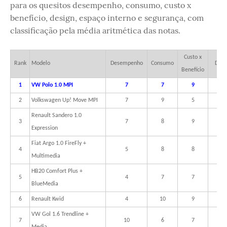
para os quesitos desempenho, consumo, custo x
benefício, design, espaço interno e segurança, com
classificação pela média aritmética das notas.
Custo x
Rank
Modelo
Desempenho
Consumo
Desi
Benefício
1
VW Polo 1.0 MPI
7
7
9
10
2
Volkswagen Up! Move MPI
7
9
5
8
Renault Sandero 1.0
3
7
8
9
5
Expression
Fiat Argo 1.0 FireFly +
4
5
8
8
6
Multimedia
HB20 Comfort Plus +
5
4
7
7
8
BlueMedia
6
Renault Kwid
4
10
9
6
VW Gol 1.6 Trendline +
7
10
6
7
5
Media