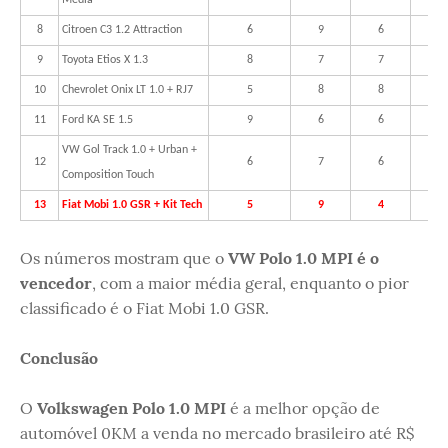
8
Citroen C3 1.2 Attraction
6
9
6
5
9
Toyota Etios X 1.3
8
7
7
4
10
Chevrolet Onix LT 1.0 + RJ7
5
8
8
6
11
Ford KA SE 1.5
9
6
6
5
VW Gol Track 1.0 + Urban +
12
6
7
6
5
Composition Touch
13
Fiat Mobi 1.0 GSR + Kit Tech
5
9
4
4
Os números mostram que o
VW Polo 1.0 MPI é o
vencedor
, com a maior média geral, enquanto o pior
classificado é o Fiat Mobi 1.0 GSR.
Conclusão
O
Volkswagen Polo 1.0 MPI
é a melhor opção de
automóvel 0KM a venda no mercado brasileiro até R$