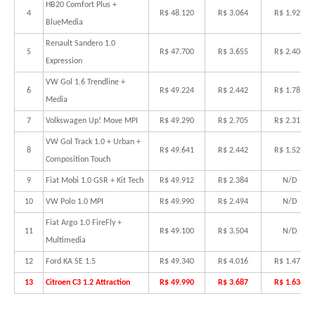
HB20 Comfort Plus +
4
R$ 48.120
R$ 3.064
R$ 1.927
BlueMedia
Renault Sandero 1.0
5
R$ 47.700
R$ 3.655
R$ 2.406
Expression
VW Gol 1.6 Trendline +
6
R$ 49.224
R$ 2.442
R$ 1.785
Media
7
Volkswagen Up! Move MPI
R$ 49.290
R$ 2.705
R$ 2.317
VW Gol Track 1.0 + Urban +
8
R$ 49.641
R$ 2.442
R$ 1.527
Composition Touch
9
Fiat Mobi 1.0 GSR + Kit Tech
R$ 49.912
R$ 2.384
N/D
10
VW Polo 1.0 MPI
R$ 49.990
R$ 2.494
N/D
Fiat Argo 1.0 FireFly +
11
R$ 49.100
R$ 3.504
N/D
Multimedia
12
Ford KA SE 1.5
R$ 49.340
R$ 4.016
R$ 1.479
13
Citroen C3 1.2 Attraction
R$ 49.990
R$ 3.687
R$ 1.636