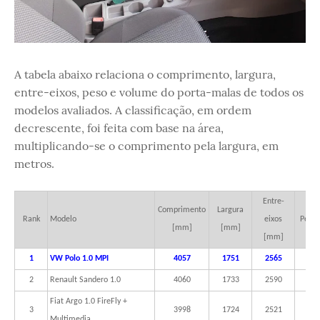
A tabela abaixo relaciona o comprimento, largura,
entre-eixos, peso e volume do porta-malas de todos os
modelos avaliados. A classificação, em ordem
decrescente, foi feita com base na área,
multiplicando-se o comprimento pela largura, em
metros.
Entre-
Comprimento
Largura
Rank
Modelo
eixos
Peso 
[mm]
[mm]
[mm]
1
VW Polo 1.0 MPI
4057
1751
2565
10
2
Renault Sandero 1.0
4060
1733
2590
10
Fiat Argo 1.0 FireFly +
3
3998
1724
2521
11
Multimedia