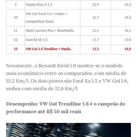
9
Toyota Etios X 1.3
12,9
14,2
VW Gol Track 1.0 + Urban +
10
12,7
14,3
Composition Touch
11
HB20 Comfort Plus + BlueMedia
12,5
14,1
12
Ford KA SE 1.5
11,7
13,8
13
VW Gol 1.6 Trendline + Media
11,5
14,0
Novamente, o Renault Kwid 1.0 mostra-se o modelo
mais econômico entre os comparados, com média de
15,2 Km/l. Os dois piores são Ford Ka 1.5 e VW Gol 1.6,
ambos com média de 12,6 Km/l.
Desempenho: VW Gol Trendline 1.6 é o campeão de
performance até R$ 50 mil reais