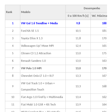
Desempenho
Rank
Modelo
0 a 100 Km/h [s]
Vel. Máxima [K
1
VW Gol 1.6 Trendline + Media
9,8
188
2
Ford KA SE 1.5
10,5
181
3
Toyota Etios X 1.3
11,8
170
4
Volkswagen Up! Move MPI
12,4
165
5
Citroen C3 1.2 Attraction
13,0
175
6
Renault Sandero 1.0
13,0
163
7
VW Polo 1.0 MPI
13,0
170
8
Chevrolet Onix LT 1.0 + RJ7
13,3
167
VW Gol Track 1.0 + Urban +
9
13,3
168
Composition Touch
10
Fiat Argo 1.0 FireFly + Multimedia
13,4
162
11
Fiat Mobi 1.0 GSR + Kit Tech
13,9
164