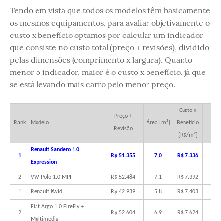
Tendo em vista que todos os modelos têm basicamente
os mesmos equipamentos, para avaliar objetivamente o
custo x benefício optamos por calcular um indicador
que consiste no custo total (preço + revisões), dividido
pelas dimensões (comprimento x largura). Quanto
menor o indicador, maior é o custo x benefício, já que
se está levando mais carro pelo menor preço.
Custo x
Preço +
Rank
Modelo
Área [m²]
Benefício
Not
Revisão
[R$/m²]
Renault Sandero 1.0
1
R$ 51.355
7,0
R$ 7.336
9
Expression
2
VW Polo 1.0 MPI
R$ 52.484
7,1
R$ 7.392
9
1
Renault Kwid
R$ 42.939
5,8
R$ 7.403
9
Fiat Argo 1.0 FireFly +
2
R$ 52.604
6,9
R$ 7.624
8
Multimedia