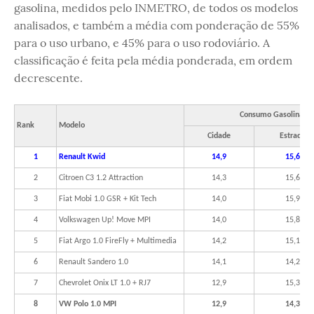
gasolina, medidos pelo INMETRO, de todos os modelos
analisados, e também a média com ponderação de 55%
para o uso urbano, e 45% para o uso rodoviário. A
classificação é feita pela média ponderada, em ordem
decrescente.
Consumo Gasolina (
Rank
Modelo
Cidade
Estrada
1
Renault Kwid
14,9
15,6
2
Citroen C3 1.2 Attraction
14,3
15,6
3
Fiat Mobi 1.0 GSR + Kit Tech
14,0
15,9
4
Volkswagen Up! Move MPI
14,0
15,8
5
Fiat Argo 1.0 FireFly + Multimedia
14,2
15,1
6
Renault Sandero 1.0
14,1
14,2
7
Chevrolet Onix LT 1.0 + RJ7
12,9
15,3
8
VW Polo 1.0 MPI
12,9
14,3