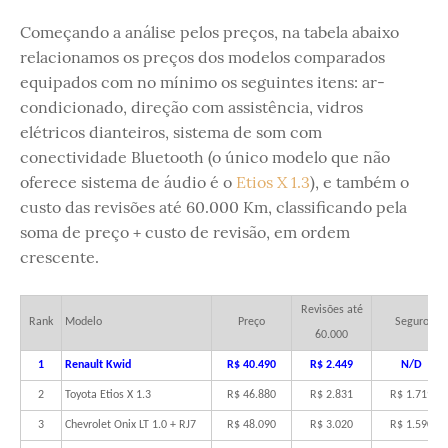
Começando a análise pelos preços, na tabela abaixo
relacionamos os preços dos modelos comparados
equipados com no mínimo os seguintes itens: ar-
condicionado, direção com assistência, vidros
elétricos dianteiros, sistema de som com
conectividade Bluetooth (o único modelo que não
oferece sistema de áudio é o
Etios X 1.3
), e também o
custo das revisões até 60.000 Km, classificando pela
soma de preço + custo de revisão, em ordem
crescente.
Revisões até
Rank
Modelo
Preço
Seguro
60.000
1
Renault Kwid
R$ 40.490
R$ 2.449
N/D
2
Toyota Etios X 1.3
R$ 46.880
R$ 2.831
R$ 1.719
3
Chevrolet Onix LT 1.0 + RJ7
R$ 48.090
R$ 3.020
R$ 1.590