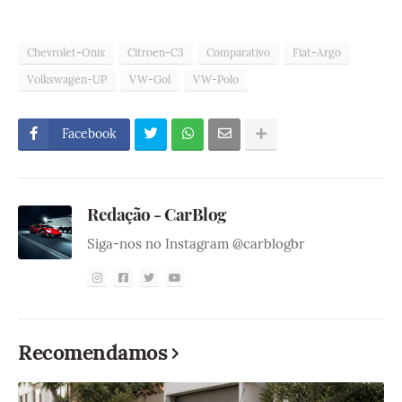
Chevrolet-Onix
Citroen-C3
Comparativo
Fiat-Argo
Volkswagen-UP
VW-Gol
VW-Polo
Facebook
Redação - CarBlog
Siga-nos no Instagram @carblogbr
Recomendamos