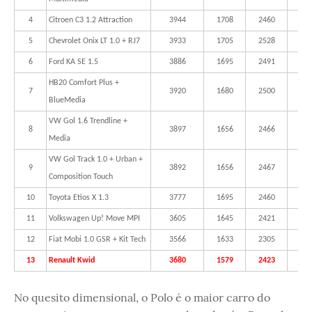
4
Citroen C3 1.2 Attraction
3944
1708
2460
11
5
Chevrolet Onix LT 1.0 + RJ7
3933
1705
2528
10
6
Ford KA SE 1.5
3886
1695
2491
10
HB20 Comfort Plus +
7
3920
1680
2500
99
BlueMedia
VW Gol 1.6 Trendline +
8
3897
1656
2466
10
Media
VW Gol Track 1.0 + Urban +
9
3892
1656
2467
99
Composition Touch
10
Toyota Etios X 1.3
3777
1695
2460
94
11
Volkswagen Up! Move MPI
3605
1645
2421
92
12
Fiat Mobi 1.0 GSR + Kit Tech
3566
1633
2305
96
13
Renault Kwid
3680
1579
2423
78
No quesito dimensional, o Polo é o maior carro do