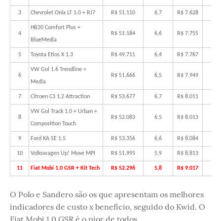
3
Chevrolet Onix LT 1.0 + RJ7
R$ 51.110
6,7
R$ 7.628
8
HB20 Comfort Plus +
4
R$ 51.184
6,6
R$ 7.755
7
BlueMedia
5
Toyota Etios X 1.3
R$ 49.711
6,4
R$ 7.767
7
VW Gol 1.6 Trendline +
6
R$ 51.666
6,5
R$ 7.949
7
Media
7
Citroen C3 1.2 Attraction
R$ 53.677
6,7
R$ 8.011
6
VW Gol Track 1.0 + Urban +
8
R$ 52.083
6,5
R$ 8.013
6
Composition Touch
9
Ford KA SE 1.5
R$ 53.356
6,6
R$ 8.084
6
10
Volkswagen Up! Move MPI
R$ 51.995
5,9
R$ 8.813
5
11
Fiat Mobi 1.0 GSR + Kit Tech
R$ 52.296
5,8
R$ 9.017
4
O Polo e Sandero são os que apresentam os melhores
indicadores de custo x benefício, seguido do Kwid. O
Fiat Mobi 1.0 GSR é o pior de todos.