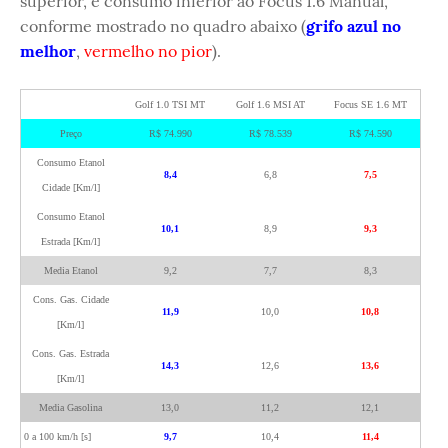
superior, e consumo inferior ao Focus 1.6 Manual,
conforme mostrado no quadro abaixo (
grifo azul no
melhor
,
vermelho no pior
).
Golf 1.0 TSI MT
Golf 1.6 MSI AT
Focus SE 1.6 MT
Preço
R$ 74.990
R$ 78.539
R$ 74.590
Consumo Etanol
8,4
6,8
7,5
Cidade [Km/l]
Consumo Etanol
10,1
8,9
9,3
Estrada [Km/l]
Media Etanol
9,2
7,7
8,3
Cons. Gas. Cidade
11,9
10,0
10,8
[Km/l]
Cons. Gas. Estrada
14,3
12,6
13,6
[Km/l]
Media Gasolina
13,0
11,2
12,1
0 a 100 km/h [s]
9,7
10,4
11,4