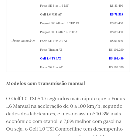
Focus SE Plus 1.6 MT
R$ 83.490
Golf 1.6 MSI AT
R$ 78.539
Peugeot 308 Allure 1.6 THP AT
R$ 83.490
Peugeot 308 Griffe 1.6 THP AT
R$ 89.490
Câmbio Automático
Focus SE Plus 2.0 AT
R$ 91.990
Focus Titanim AT
R$ 101.290
Golf 1.4 TSI AT
R$ 103.490
Focus Tit Plus AT
R$ 107.390
Modelos com transmissão manual
O Golf 1.0 TSI é 1,7 segundos mais rápido que o Focus
1.6 Manual na aceleração de 0 a 100 km/h, segundo
dados dos fabricantes, e mesmo assim é 10,3% mais
econômico com etanol, e 7,6% melhor com gasolina.
Ou seja, o Golf 1.0 TSI Comfortline tem desempenho