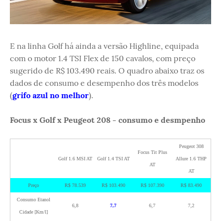
E na linha Golf há ainda a versão Highline, equipada
com o motor 1.4 TSI Flex de 150 cavalos, com preço
sugerido de R$ 103.490 reais. O quadro abaixo traz os
dados de consumo e desempenho dos três modelos
(
grifo azul no melhor
).
Focus x Golf x Peugeot 208 - consumo e desmpenho
Peugeot 308
Focus Tit Plus
Golf 1.6 MSI AT
Golf 1.4 TSI AT
Allure 1.6 THP
AT
AT
Preço
R$ 78.539
R$ 103.490
R$ 107.390
R$ 83.490
Consumo Etanol
6,8
7,7
6,7
7,2
Cidade [Km/l]