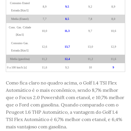
Consumo Etanol
8,9
9,5
9,2
8,9
Estrada [Km/l]
Media (Etanol)
7,7
8,5
7,8
8,0
Cons. Gas. Cidade
10,0
11,3
9,7
10,6
[Km/l]
Consumo Gas.
12,6
13,7
13,0
12,9
Estrada [Km/l]
Media (gasolina)
11,2
12,4
11,2
11,6
0 a 100 km/h [s]
11,6
9,5
10
9
Como fica claro no quadro acima, o Golf 1.4 TSI Flex
Automático é o mais econômico, sendo 8,7% melhor
que o Focus 2.0 Powershift com etanol, e 10,7% melhor
que o Ford com gasolina. Quando comparado com o
Peugeot 1.6 THP Automático, a vantagem do Golf 1.4
TSI Flex Automático é 6,7% melhor com etanol, e 6,4%
mais vantajoso com gasolina.