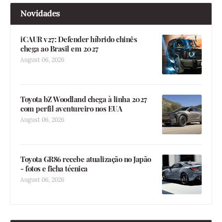
Novidades
iCAUR v27: Defender híbrido chinês
chega ao Brasil em 2027
August 06, 2026
Toyota bZ Woodland chega à linha 2027
com perfil aventureiro nos EUA
August 06, 2026
Toyota GR86 recebe atualização no Japão
- fotos e ficha técnica
August 06, 2026