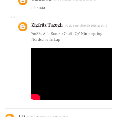
não,não
Zigfritz Tazogh
10 de setembro de 2016 às 14:19
7m32s Alfa Romeo Giulia QV Nürburgring
Nordschleife Lap
ED