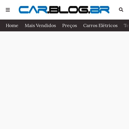
Home
Mais Vendidos
Preços
Carros Elétricos
Te