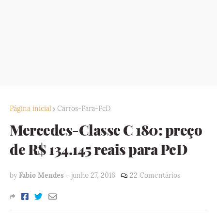
Página inicial
Carros-Para-PcD
Mercedes-Classe C 180: preço
de R$ 134.145 reais para PcD
by
Fabio Mendes
-
junho 27, 2016
22 Comentários