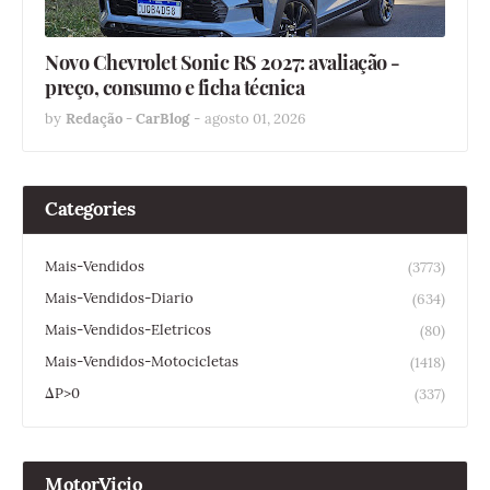
Novo Chevrolet Sonic RS 2027: avaliação -
preço, consumo e ficha técnica
by
Redação - CarBlog
-
agosto 01, 2026
Categories
Mais-Vendidos
(3773)
Mais-Vendidos-Diario
(634)
Mais-Vendidos-Eletricos
(80)
Mais-Vendidos-Motocicletas
(1418)
ΔP>0
(337)
MotorVicio